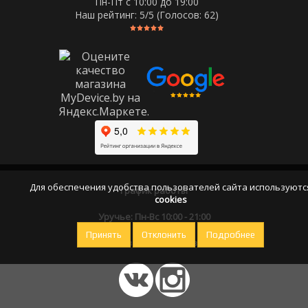
Пн-Пт c 10:00 до 19:00
Наш рейтинг:
5
/5 (Голосов:
62
)
Для обеспечения удобства пользователей сайта используютс
График работы
cookies
Уручье: Пн-Вс 10:00 - 21:00
Принять
Отклонить
Подробнее
Оставайтесь на связи