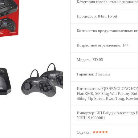
Категория товара:
стационарная ре
Процессор:
8 bit, 16 bit
Количество предустановленных иг
Возрастное ограничение:
14+
Модель:
ZD-05
Гарантия:
3 месяца
Изготовитель:
QISHENGLONG HON
Flat/RM8, 5/F Sing Win Factory Buil
Shing Yip Street, KwunTong, Kowlo
Импортер:
ИП Гайдук Александр Е
УНП 191900001
Оценка :