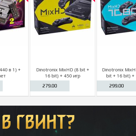
440 в 1) +
Dinotronix MixHD (8 bit +
Dinotronix Mix
лет
16 bit) + 450 игр
bit + 16 bit) 
279.00
299.00