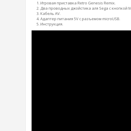
Игровая приставка Retro Genesis Remix.
Два проводных джойстика аля Sega с кнопкой 
Кабель AV.
Адаптер питания 5V с разъемом microUSB.
Инструкция.