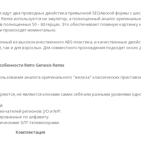
те идут два проводных джойстика привычной SEGAвской формы с ше
is Remix используется не эмулятор, а полноценный аналог оригинальн
т в полноценных 50 – 60 герцах. Это обеспечивает плавную картинку 
ки происходят моментально.
нный из высококачественного ABS-пластика, и качественные джой
 так и для взрослых. Для совместного прохождения подходят около 
собенности Retro Genesis Remix
ользования аналога оригинального "железа" классических приставо
ряются, не являются клонами самих себя или разными уровнями одно
й.
ючателей регионов: J/O и N/P.
жированные по алфавиту.
сическими ЭЛТ-телевизорами.
Комплектация