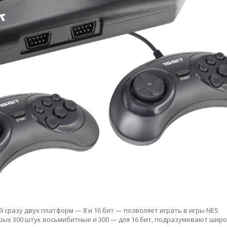
й сразу двух платформ — 8 и 16 бит — позволяет играть в игры NES
торых 300 штук восьмибитные и 300 — для 16 бит, подразумевают шир