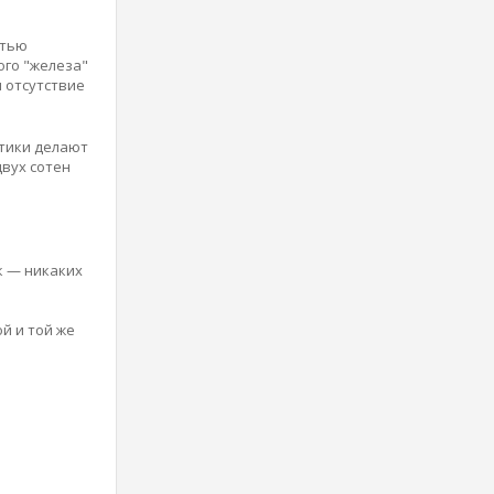
стью
ого "железа"
и отсутствие
стики делают
двух сотен
к — никаких
й и той же