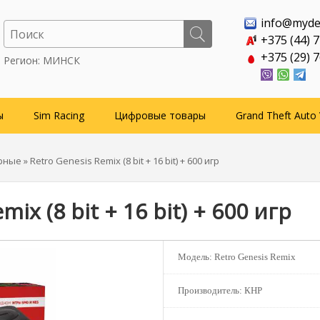
info@myde
+375 (44) 
+375 (29) 
Регион: МИНСК
ы
Sim Racing
Цифровые товары
Grand Theft Auto 
рные
» Retro Genesis Remix (8 bit + 16 bit) + 600 игр
ix (8 bit + 16 bit) + 600 игр
Модель:
Retro Genesis Remix
Производитель:
КНР