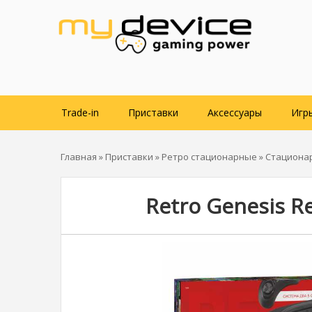
Trade-in
Приставки
Аксессуары
Игр
Главная
»
Приставки
»
Ретро стационарные
»
Стациона
Retro Genesis Rem