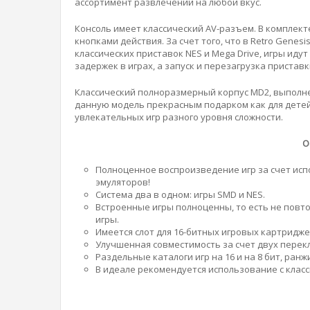
ассортимент развлечений на любой вкус.
Консоль имеет классический AV-разъем. В комплек
кнопками действия. За счет того, что в Retro Genes
классических приставок NES и Mega Drive, игры иду
задержек в играх, а запуск и перезагрузка пристав
Классический полноразмерный корпус MD2, выполне
данную модель прекрасным подарком как для детей,
увлекательных игр разного уровня сложности.
О
Полноценное воспроизведение игр за счет исп
эмуляторов!
Система два в одном: игры SMD и NES.
Встроенные игры полноценны, то есть не повто
игры.
Имеется слот для 16-битных игровых картридже
Улучшенная совместимость за счет двух перекл
Раздельные каталоги игр на 16 и на 8 бит, ран
В идеале рекомендуется использование с клас