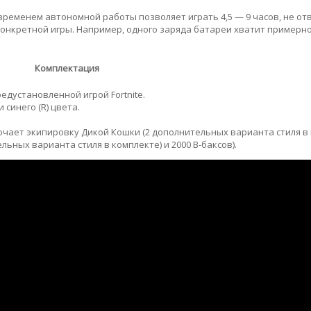
временем автономной работы позволяет играть 4,5 — 9 часов, не от
конкретной игры. Например, одного заряда батареи хватит примерно 
Комплектация
редустановленной игрой Fortnite.
 синего (R) цвета.
ючает экипировку Дикой Кошки (2 дополнительных варианта стиля в 
ьных варианта стиля в комплекте) и 2000 В-баксов).