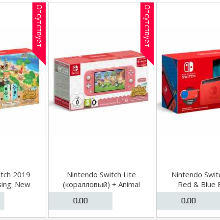
Отсутствует
Отсутствует
itch 2019
Nintendo Switch Lite
Nintendo Swit
sing: New
(коралловый) + Animal
Red & Blue E
dition)
Crossing: New Horizons
0.00
0.00