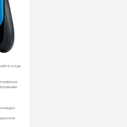
райте когда
 мгновенно
 игровыми
 оснащен
ержателя