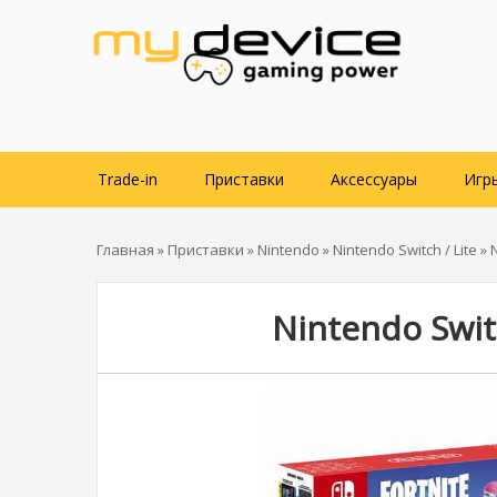
Trade-in
Приставки
Аксессуары
Игр
Главная
»
Приставки
»
Nintendo
»
Nintendo Switch / Lite
» N
Nintendo Switc