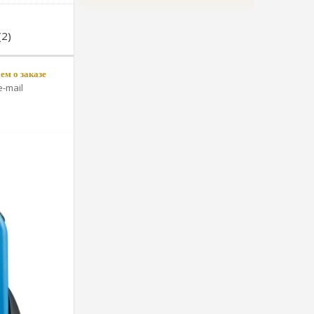
2)
м о заказе
-mail