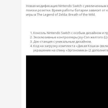
Новая модификация Nintendo Switch с увеличенным 
поиски розетки. Время работы батареи зависит от 
игры в The Legend of Zelda: Breath of the Wild.
Консоль Nintendo Switch с особым дизайном и п
Эксклюзивные контроллеры Joy-Con желтого (L) и
Док-станция с уникальным дизайном.
Код на загрузку комплекта «Дикая Кошка» (вкл
украшение на спину «Эргономика» (2 дополнител