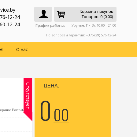
vice.by
Корзина покупок
776-12-24
Товаров: 0 (0.00)
760-12-24
Уручье: Пн-Вс 10:00 - 21:00
График работы:
По вопросам гарантии: +375 (29) 576-12-24
VI
О нас
Отсутствует
ЦЕНА:
0
00
дание Fortnite