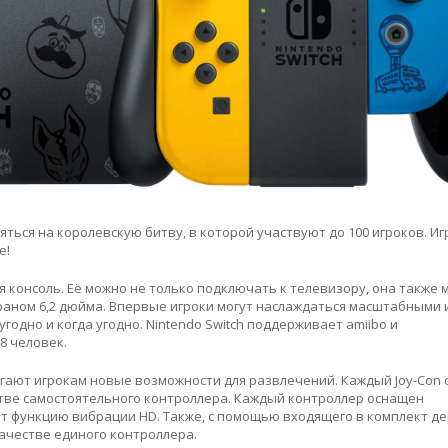
ться на королевскую битву, в которой участвуют до 100 игроков. Иг
e!
я консоль. Её можно не только подключать к телевизору, она также
раном 6,2 дюйма. Впервые игроки могут наслаждаться масштабными
годно и когда угодно. Nintendo Switch поддерживает amiibo и
8 человек.
гают игрокам новые возможности для развлечений. Каждый Joy-Con
тве самостоятельного контроллера. Каждый контроллер оснащен
т функцию вибрации HD. Также, с помощью входящего в комплект д
качестве единого контроллера.