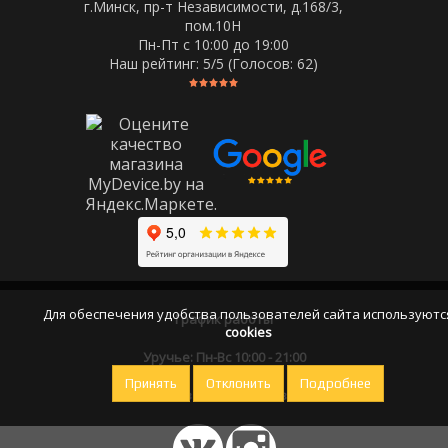
г.Минск, пр-т Независимости, д.168/3,
пом.10Н
Пн-Пт c 10:00 до 19:00
Наш рейтинг:
5
/5 (Голосов:
62
)
Для обеспечения удобства пользователей сайта используютс
График работы
cookies
Уручье: Пн-Вс 10:00 - 21:00
Принять
Отклонить
Подробнее
Оставайтесь на связи