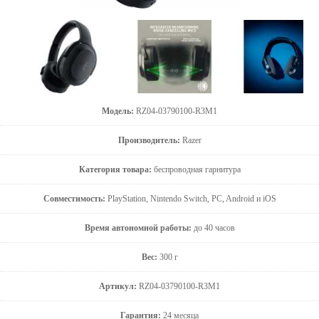
Модель:
RZ04-03790100-R3M1
Производитель:
Razer
Категория товара:
беспроводная гарнитура
Совместимость:
PlayStation, Nintendo Switch, PC, Android и iOS
Время автономной работы:
до 40 часов
Вес:
300 г
Артикул:
RZ04-03790100-R3M1
Гарантия:
24 месяца