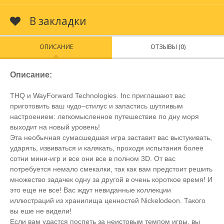
В закладки
ОПИСАНИЕ
ОТЗЫВЫ (0)
Описание:
THQ и WayForward Technologies. Inc приглашают вас
приготовить ваш чудо–стилус и запастись шутливым
настроением: легкомысленное путешествие по дну моря
выходит на новый уровень!
Эта необычная сумасшедшая игра заставит вас выстукивать,
ударять, извиваться и калякать, проходя испытания более
сотни мини-игр и все они все в полном 3D. От вас
потребуется немало смекалки, так как вам предстоит решить
множество задачек одну за другой в очень короткое время! И
это еще не все! Вас ждут невиданные коллекции
иллюстраций из хранилища ценностей Nickelodeon. Такого
вы еше не видели!
Если вам удастся поспеть за неистовым темпом игры, вы