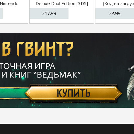
[Nintendo
Deluxe Dual Edition [3DS]
(Код на загру
s]
[Nintendo
317.99
32.99