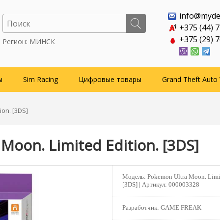
info@myde
+375 (44) 
+375 (29) 
Регион: МИНСК
ы
Sim Racing
Цифровые товары
Grand Theft Auto 
ion. [3DS]
Moon. Limited Edition. [3DS]
Модель:
Pokemon Ultra Moon. Limit
[3DS] |
Артикул:
000003328
Разработчик:
GAME FREAK