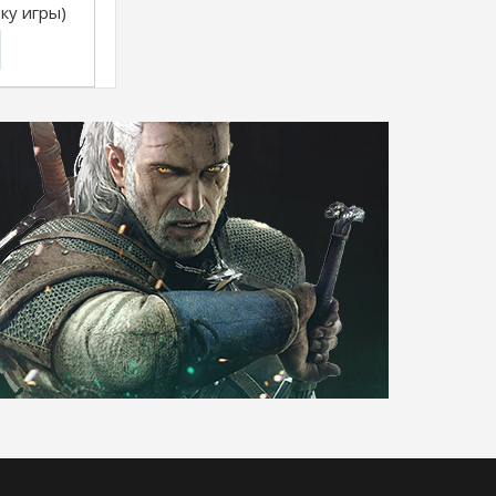
зку игры)
 3DS]