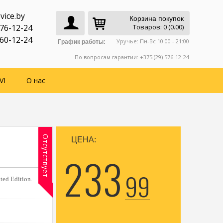
vice.by
Корзина покупок
776-12-24
Товаров: 0 (0.00)
760-12-24
Уручье: Пн-Вс 10:00 - 21:00
График работы:
По вопросам гарантии: +375 (29) 576-12-24
VI
О нас
Отсутствует
ЦЕНА:
233
99
ed Edition.