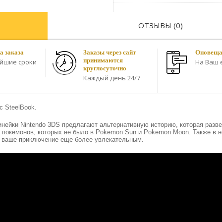
ОТЗЫВЫ (0)
а заказа
Заказы через сайт
Оповещае
принимаются
айшие сроки
На Ваш e
круглосуточно
Каждый день 24/7
с SteelBook.
инейки Nintendo 3DS предлагают альтернативную историю, которая разве
 покемонов, которых не было в Pokemon Sun и Pokemon Moon. Также в н
 ваше приключение еще более увлекательным.