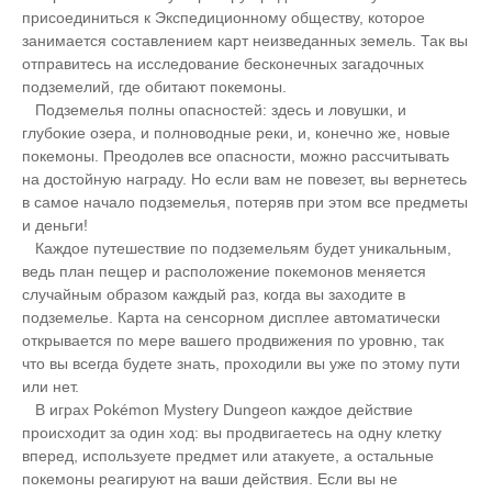
присоединиться к Экспедиционному обществу, которое
занимается составлением карт неизведанных земель. Так вы
отправитесь на исследование бесконечных загадочных
подземелий, где обитают покемоны.
Подземелья полны опасностей: здесь и ловушки, и
глубокие озера, и полноводные реки, и, конечно же, новые
покемоны. Преодолев все опасности, можно рассчитывать
на достойную награду. Но если вам не повезет, вы вернетесь
в самое начало подземелья, потеряв при этом все предметы
и деньги!
Каждое путешествие по подземельям будет уникальным,
ведь план пещер и расположение покемонов меняется
случайным образом каждый раз, когда вы заходите в
подземелье. Карта на сенсорном дисплее автоматически
открывается по мере вашего продвижения по уровню, так
что вы всегда будете знать, проходили вы уже по этому пути
или нет.
В играх Pokémon Mystery Dungeon каждое действие
происходит за один ход: вы продвигаетесь на одну клетку
вперед, используете предмет или атакуете, а остальные
покемоны реагируют на ваши действия. Если вы не