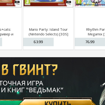
s+cats:
Mario Party: Island Tour
Rhythm Par
ривер и
(Nintendo Selects) [3DS]
Megamix [
 (Nintendo
63.99
76.99
[3DS]