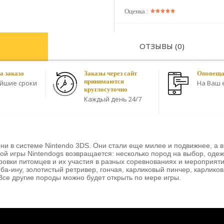
Оценка :
ОТЗЫВЫ (0)
а заказа
Заказы через сайт
Оповещае
принимаются
айшие сроки
На Ваш e
круглосуточно
Каждый день 24/7
и в системе Nintendo 3DS. Они стали еще милее и подвижнее, а в 
ой игры Nintendogs возвращается: несколько пород на выбор, оде
ировки питомцев и их участия в разных соревнованиях и мероприяти
ба-ину, золотистый ретривер, гончая, карликовый пинчер, карликов
 Все другие породы можно будет открыть по мере игры.