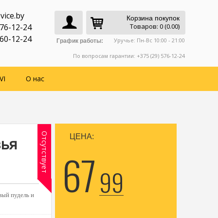
vice.by
Корзина покупок
776-12-24
Товаров: 0 (0.00)
760-12-24
Уручье: Пн-Вс 10:00 - 21:00
График работы:
По вопросам гарантии: +375 (29) 576-12-24
VI
О нас
Отсутствует
ЦЕНА:
зья
67
99
вый пудель и