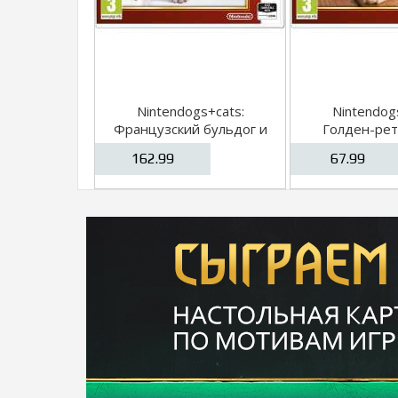
Nintendogs+cats:
Nintendog
Французский бульдог и
Голден-рет
новые друзья (Nintendo
новые друзья
162.99
67.99
Selects) [3DS]
Selects) 