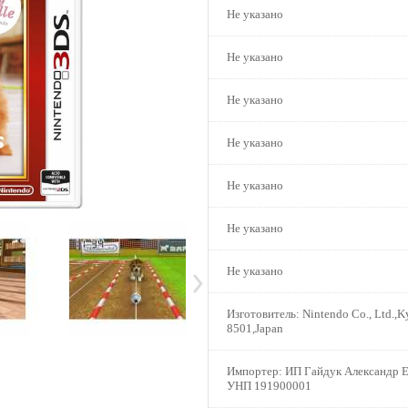
Не указано
Не указано
Не указано
Не указано
Не указано
Не указано
Не указано
Изготовитель:
Nintendo Co., Ltd.,K
8501,Japan
Импортер:
ИП Гайдук Александр Е
УНП 191900001