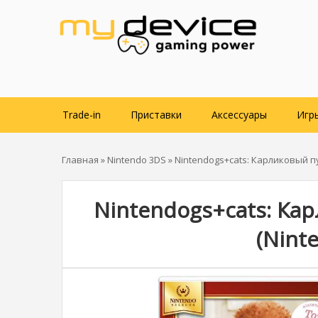
Trade-in
Приставки
Аксессуары
Игр
Главная
»
Nintendo 3DS
» Nintendogs+cats: Карликовый пу
Nintendogs+cats: Ка
(Ninte