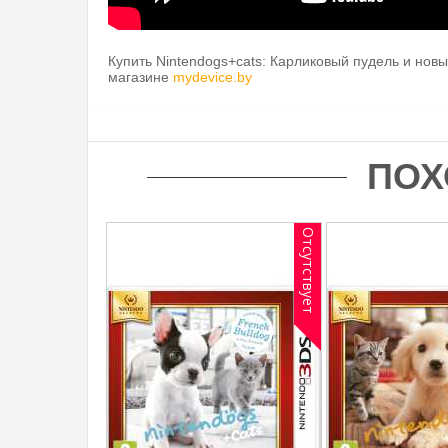
Купить
Nintendogs+cats: Карликовый пудель и новые
магазине
mydevice.by
ПОХ
Отсутствует