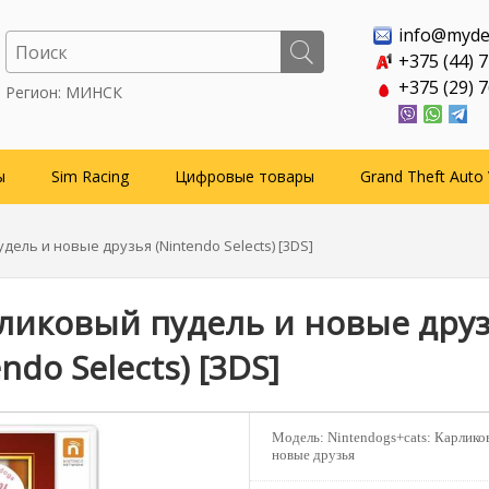
info@myde
+375 (44) 
+375 (29) 
Регион: МИНСК
ы
Sim Racing
Цифровые товары
Grand Theft Auto 
дель и новые друзья (Nintendo Selects) [3DS]
рликовый пудель и новые дру
ndo Selects) [3DS]
Модель:
Nintendogs+cats: Карлико
новые друзья