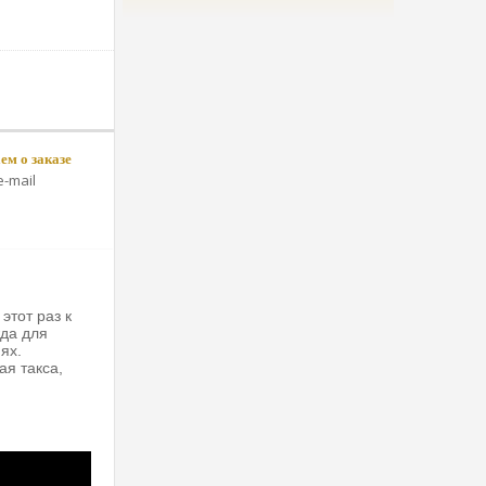
м о заказе
-mail
этот раз к
жда для
ях.
ая такса,