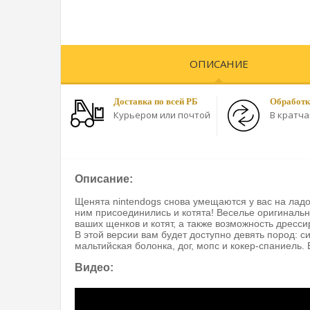
ОПИСАНИЕ
Доставка по всей РБ
Обработк
Курьером или почтой
В кратч
Описание:
Щенята nintendogs снова умещаются у вас на ладон
ним присоединились и котята! Веселье оригинальн
ваших щенков и котят, а также возможность дресс
В этой версии вам будет доступно девять пород: си
мальтийская болонка, дог, мопс и кокер-спаниель.
Видео: