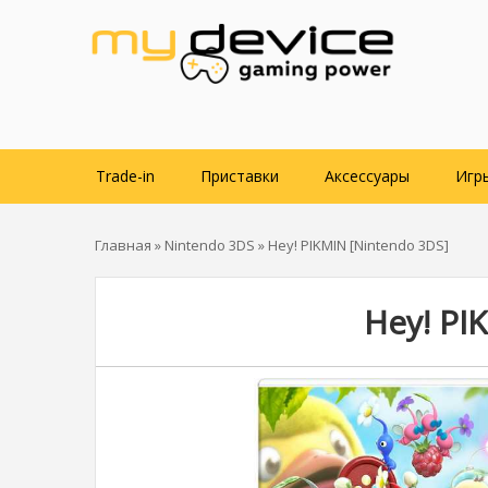
Trade-in
Приставки
Аксессуары
Игр
Главная
»
Nintendo 3DS
» Hey! PIKMIN [Nintendo 3DS]
Hey! PI