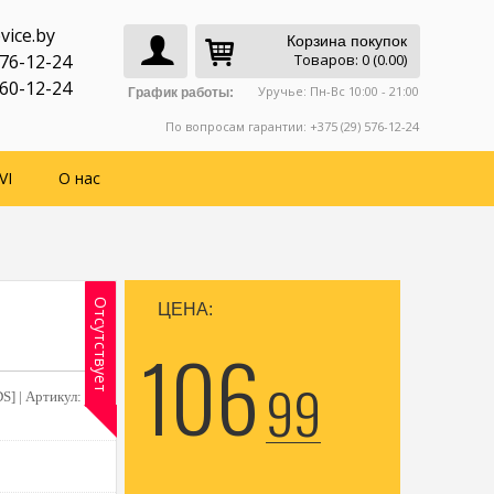
vice.by
Корзина покупок
776-12-24
Товаров: 0 (0.00)
760-12-24
Уручье: Пн-Вс 10:00 - 21:00
График работы:
По вопросам гарантии: +375 (29) 576-12-24
VI
О нас
Отсутствует
ЦЕНА:
106
99
S] |
Артикул: