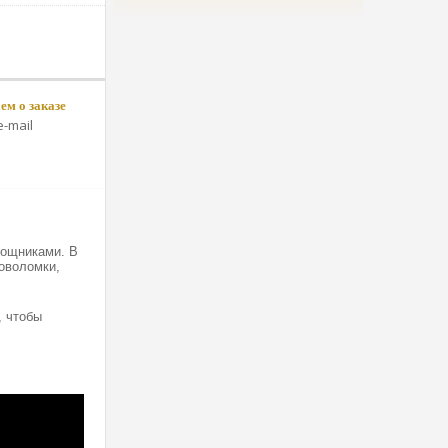
м о заказе
-mail
мощниками. В
ловоломки,
, чтобы