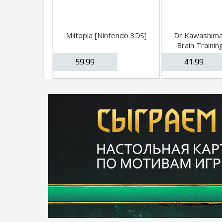
Miitopia [Nintendo 3DS]
Dr Kawashima'
Brain Trainin
stay focuse
59.99
41.99