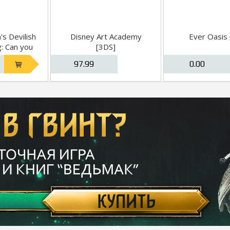
s Devilish
Disney Art Academy
Ever Oasis 
g: Can you
[3DS]
d? [3DS]
97.99
0.00