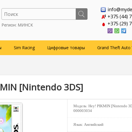
info@myde
+375 (44) 
+375 (29) 
Регион: МИНСК
ы
Sim Racing
Цифровые товары
Grand Theft Auto 
KMIN [Nintendo 3DS]
Модель:
Hey! PIKMIN [Nintendo 3D
000003034
Язык:
Английский