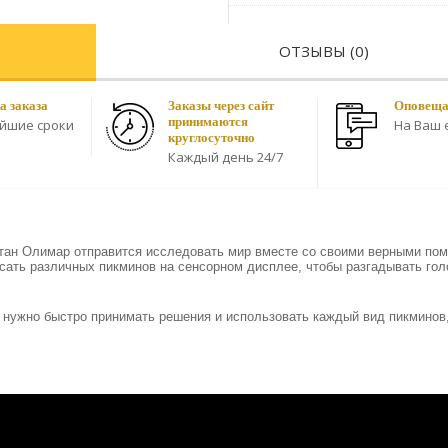
ОТЗЫВЫ (0)
а заказа
Заказы через сайт
Оповещае
принимаются
айшие сроки
На Ваш e
круглосуточно
Каждый день 24/7
итан Олимар отправится исследовать мир вместе со своими верными по
росать различных пикминов на сенсорном дисплее, чтобы разгадывать го
м нужно быстро принимать решения и использовать каждый вид пикминов