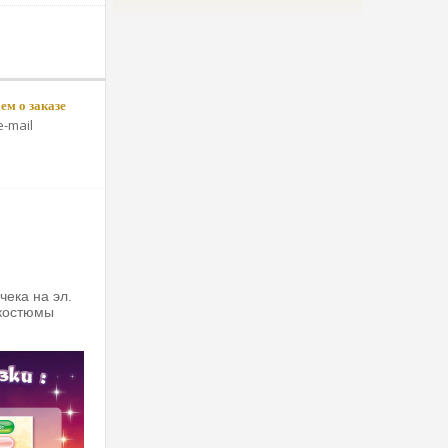
м о заказе
-mail
чека на эл.
 костюмы