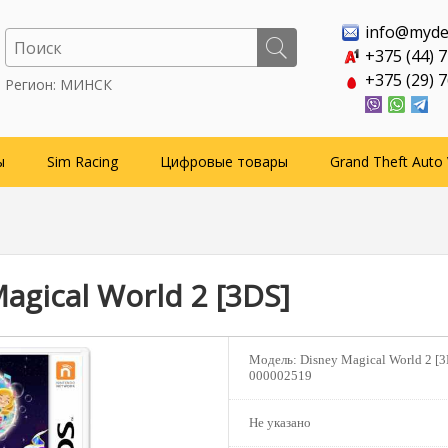
info@myde
+375 (44) 
+375 (29) 
Регион: МИНСК
ы
Sim Racing
Цифровые товары
Grand Theft Auto 
agical World 2 [3DS]
Модель:
Disney Magical World 2 [3
000002519
Не указано