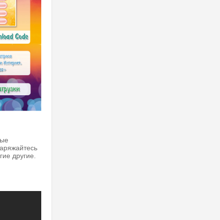
ные
наряжайтесь
гие другие.