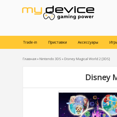
Trade-in
Приставки
Аксессуары
Игр
Главная
»
Nintendo 3DS
» Disney Magical World 2 [3DS]
Disney M