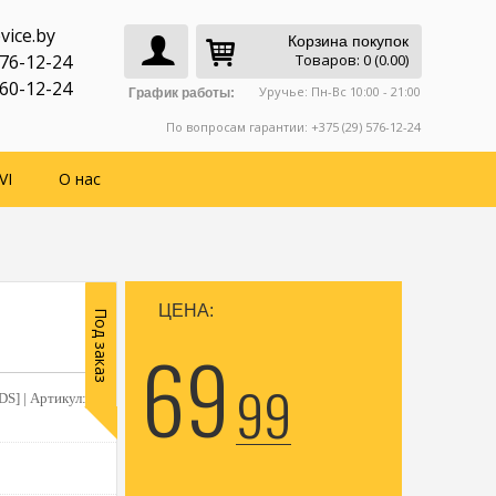
vice.by
Корзина покупок
776-12-24
Товаров: 0 (0.00)
760-12-24
Уручье: Пн-Вс 10:00 - 21:00
График работы:
По вопросам гарантии: +375 (29) 576-12-24
VI
О нас
ЦЕНА:
Под заказ
69
99
DS] |
Артикул: