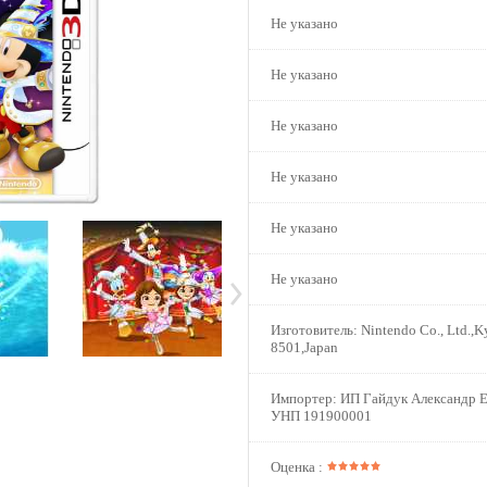
Не указано
Не указано
Не указано
Не указано
Не указано
Не указано
Изготовитель:
Nintendo Co., Ltd.,K
8501,Japan
Импортер:
ИП Гайдук Александр Е
УНП 191900001
Оценка :