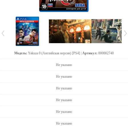
Модель:
Yakuza 0 (Английская версия) [PS4] |
Артикул:
000002740
Не указано
Не указано
Не указано
Не указано
Не указано
Не указано