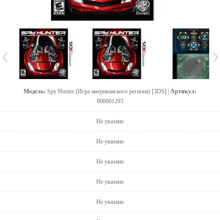
Модель:
Spy Hunter (Игра американского региона) [3DS] |
Артикул:
000001293
Не указано
Не указано
Не указано
Не указано
Не указано