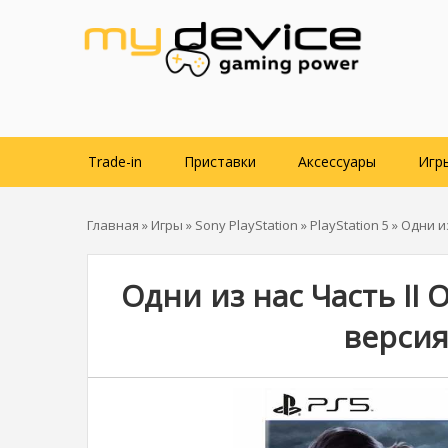
Trade-in
Приставки
Аксессуары
Игр
Главная
»
Игры
»
Sony PlayStation
»
PlayStation 5
» Одни и
Одни из нас Часть II 
версия