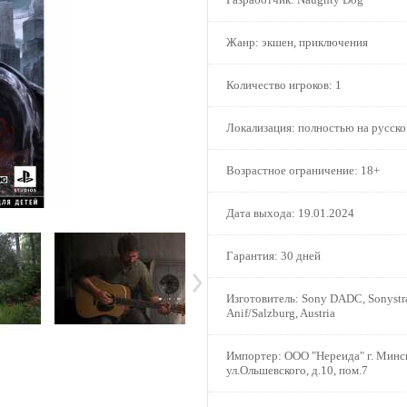
Жанр:
экшен, приключения
Количество игроков:
1
Локализация:
полностью на русск
Возрастное ограничение:
18+
Дата выхода:
19.01.2024
Гарантия:
30 дней
Изготовитель:
Sony DADC, Sonystra
Anif/Salzburg, Austria
Импортер:
ООО "Нереида" г. Минс
ул.Ольшевского, д.10, пом.7