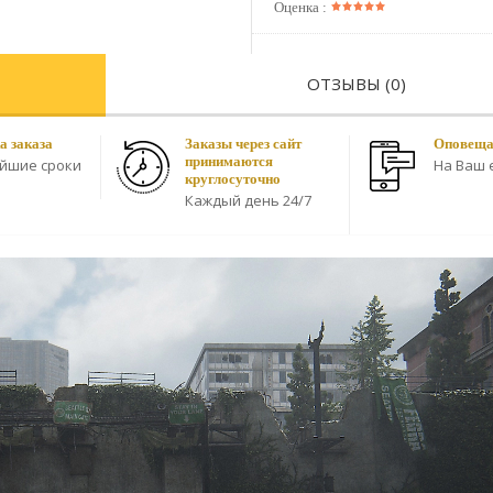
Оценка :
ОТЗЫВЫ (0)
а заказа
Заказы через сайт
Оповещае
принимаются
айшие сроки
На Ваш e
круглосуточно
Каждый день 24/7