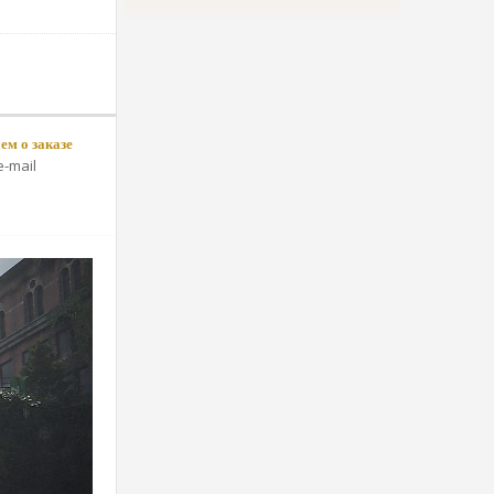
м о заказе
-mail