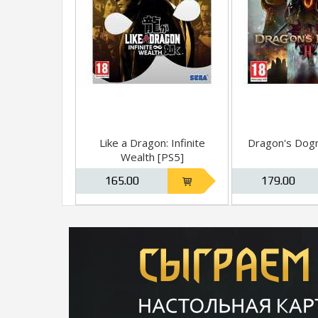
Like a Dragon: Infinite
Dragon's Dog
Wealth [PS5]
165.00
179.00