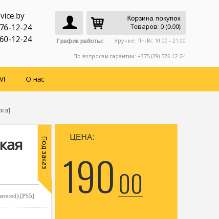
vice.by
Корзина покупок
776-12-24
Товаров: 0 (0.00)
760-12-24
Уручье: Пн-Вс 10:00 - 21:00
График работы:
По вопросам гарантии: +375 (29) 576-12-24
VI
О нас
жка]
ЦЕНА:
ская
Под заказ
190
00
stered) [PS5]