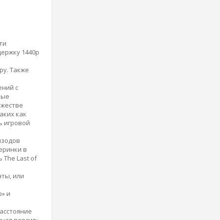
ти
держку 1440p
ру. Также
ений с
ные
ожестве
аких как
ь игровой
изодов
еринки в
The Last of
ты, или
» и
расстояние
нная версия»