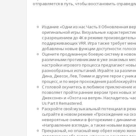
отправляется в путь, чтобы восстановить справедл
Издание «Одни из нас Часть II Обновленная ве
оригинальной игры. Визуальные характеристик
с разрешением до 4K в режиме производительн
поддерживающих VRR. Игра также требует меньш
добавлены новые функции доступности: голосо
Оцените продуманную боевую систему в новом
различными противниками в уже знакомых мест
настройки игрового процесса предлагают новы
разнообразных испытаний. Играйте за различн
Дина, Джесси, Лев, Томми и другие герои с у
процесс, и по мере прохождения разблокируйт
С головой окунитесь в любимое приключение и
позволяет пройти ранние версии трех новых эп
Джексоне» и «Охота на вепря». Насладитесь ча
Us Part II Remastered.
Раскройте свой музыкальный потенциал в режи
сыграйте в новом режиме «Прохождение на ско
невероятные снимки в фоторежиме с динамиче
«Направление взгляда», а также новыми вариа
Прекрасный, но опасный мир обрел новую жизн
детализации объектов, улучшено качество тен