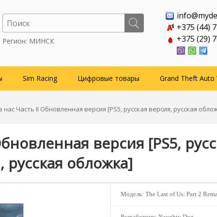
info@myde
+375 (44) 
+375 (29) 
Регион: МИНСК
ы
Sim Racing
Цифровые товары
Grand Theft Auto 
з нас Часть II Обновленная версия [PS5, русская версия, русская обло
Обновленная версия [PS5, рус
, русская обложка]
Модель:
The Last of Us: Part 2 Rema
Разработчик:
Naughty Dog