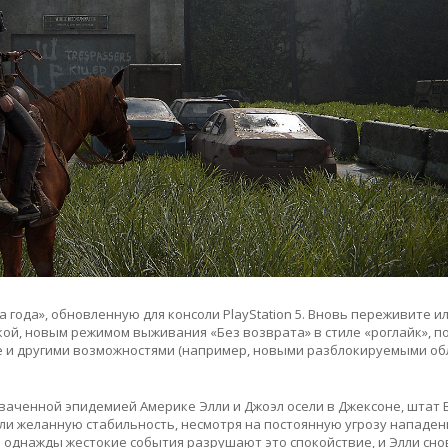
а года», обновленную для консоли PlayStation 5. Вновь переживите 
кой, новым режимом выживания «Без возврата» в стиле «роглайк», п
 и другими возможностями (например, новыми разблокируемыми о
хваченной эпидемией Америке Элли и Джоэл осели в Джексоне, штат 
и желанную стабильность, несмотря на постоянную угрозу нападен
однажды жестокие события разрушают это спокойствие, и Элли сно