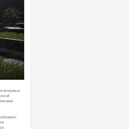
или впервые
олной
бликами
Вайоминг.
ия
ва