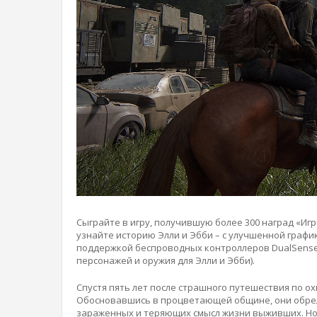
Сыграйте в игру, получившую более 300 наград «Игр
узнайте историю Элли и Эбби – с улучшенной графи
поддержкой беспроводных контроллеров DualSense
персонажей и оружия для Элли и Эбби).
Спустя пять лет после страшного путешествия по о
Обосновавшись в процветающей общине, они обрел
зараженных и теряющих смысл жизни выживших. Но 