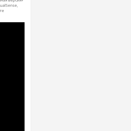
ualSense,
те