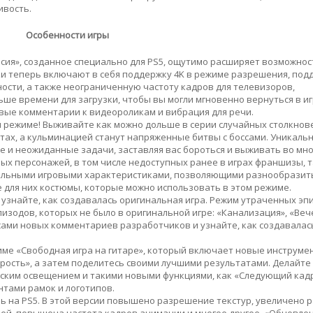
ивость.
Особенности игры
рсия», созданное специально для PS5, ощутимо расширяет возможнос
и теперь включают в себя поддержку 4K в режиме разрешения, под
ости, а также неограниченную частоту кадров для телевизоров,
е времени для загрузки, чтобы вы могли мгновенно вернуться в иг
вые комментарии к видеороликам и вибрация для речи.
 режиме! Выживайте как можно дольше в серии случайных столкнов
ах, а кульминацией станут напряженные битвы с боссами. Уникаль
е и неожиданные задачи, заставляя вас бороться и выживать во мн
ых персонажей, в том числе недоступных ранее в играх франшизы, т
никальными игровыми характеристиками, позволяющими разнообразит
е для них костюмы, которые можно использовать в этом режиме.
 узнайте, как создавалась оригинальная игра. Режим утраченных эп
изодов, которых не было в оригинальной игре: «Канализация», «Веч
сами новых комментариев разработчиков и узнайте, как создавалась 
ме «Свободная игра на гитаре», который включает новые инструмен
рость», а затем поделитесь своими лучшими результатами. Делайте
ским освещением и такими новыми функциями, как «Следующий кадр
нтами рамок и логотипов.
ь на PS5. В этой версии повышено разрешение текстур, увеличено 
ей, повышена частота кадров анимации и многое другое. «Обновле