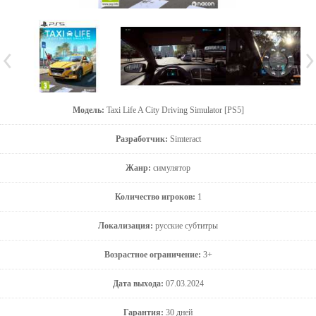
Модель:
Taxi Life A City Driving Simulator [PS5]
Разработчик:
Simteract
Жанр:
симулятор
Количество игроков:
1
Локализация:
русские субтитры
Возрастное ограничение:
3+
Дата выхода:
07.03.2024
Гарантия:
30 дней