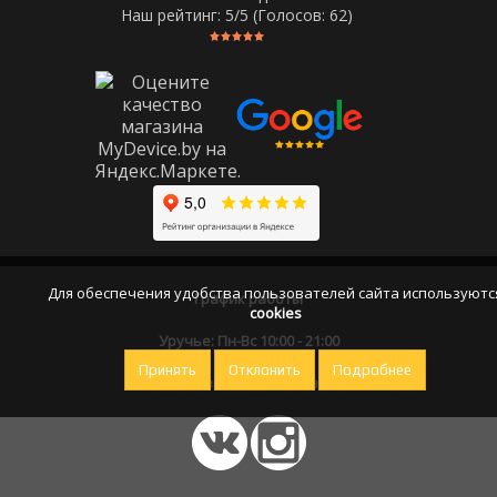
Наш рейтинг:
5
/5 (Голосов:
62
)
Для обеспечения удобства пользователей сайта используютс
График работы
cookies
Уручье: Пн-Вс 10:00 - 21:00
Принять
Отклонить
Подробнее
Оставайтесь на связи