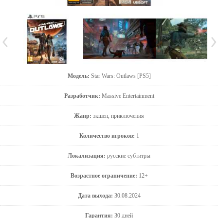
Модель:
Star Wars: Outlaws [PS5]
Разработчик:
Massive Entertainment
Жанр:
экшен, приключения
Количество игроков:
1
Локализация:
русские субтитры
Возрастное ограничение:
12+
Дата выхода:
30.08.2024
Гарантия:
30 дней