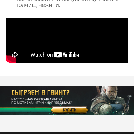
полчищ нежити.