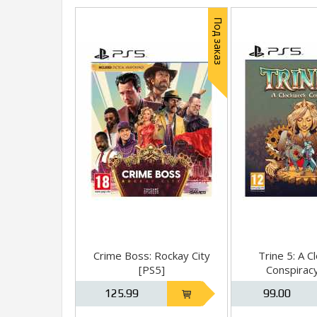
Под заказ
Crime Boss: Rockay City
Trine 5: A C
[PS5]
Conspirac
125.99
99.00