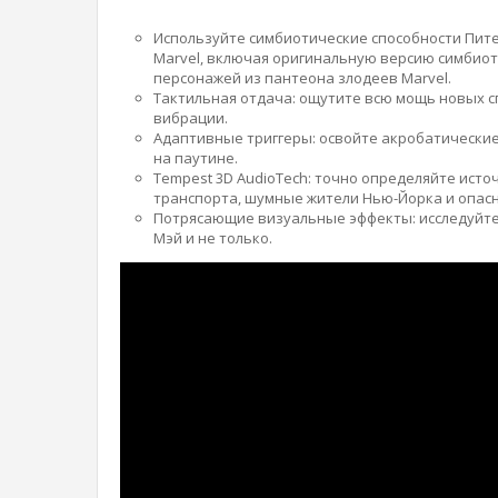
Используйте симбиотические способности Пите
Marvel, включая оригинальную версию симбиот
персонажей из пантеона злодеев Marvel.
Тактильная отдача: ощутите всю мощь новых с
вибрации.
Адаптивные триггеры: освойте акробатические
на паутине.
Tempest 3D AudioTech: точно определяйте ист
транспорта, шумные жители Нью-Йорка и опас
Потрясающие визуальные эффекты: исследуйте 
Мэй и не только.