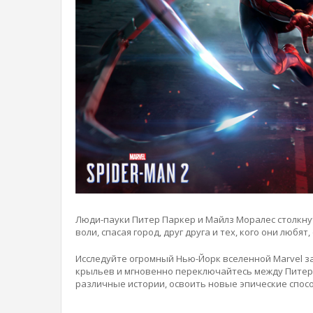
Люди-пауки Питер Паркер и Майлз Моралес столкнут
воли, спасая город, друг друга и тех, кого они любя
Исследуйте огромный Нью-Йорк вселенной Marvel з
крыльев и мгновенно переключайтесь между Питер
различные истории, освоить новые эпические спос