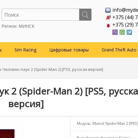
info@myde
+375 (44) 
+375 (29) 
Регион: МИНСК
ы
Sim Racing
Цифровые товары
Grand Theft Auto 
s Человек-паук 2 (Spider-Man 2) [PS5, русская версия]
к 2 (Spider-Man 2) [PS5, русск
версия]
Модель:
Marvel Spider-Man 2 [PS5]
Разработчик:
Insomniac Games