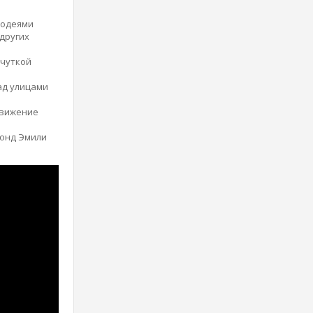
лодеями
других
 чуткой
ад улицами
движение
Фонд Эмили