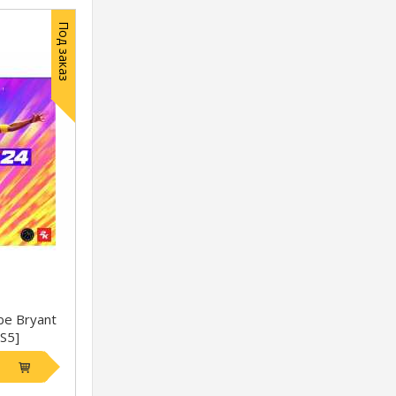
Под заказ
be Bryant
PS5]