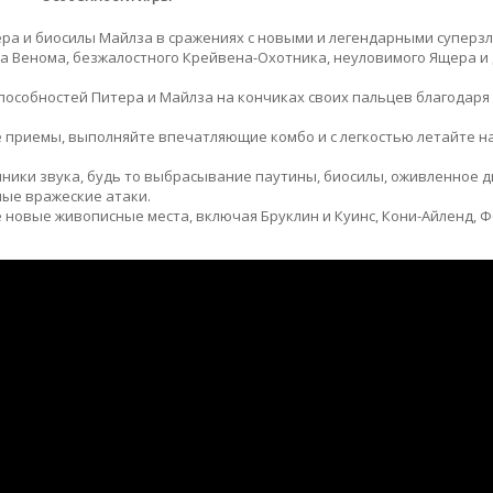
ра и биосилы Майлза в сражениях с новыми и легендарными суперз
а Венома, безжалостного Крейвена-Охотника, неуловимого Ящера и 
пособностей Питера и Майлза на кончиках своих пальцев благодаря
 приемы, выполняйте впечатляющие комбо и с легкостью летайте н
очники звука, будь то выбрасывание паутины, биосилы, оживленное 
ные вражеские атаки.
новые живописные места, включая Бруклин и Куинс, Кони-Айленд, 