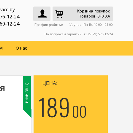
vice.by
Корзина покупок
776-12-24
Товаров: 0 (0.00)
760-12-24
Уручье: Пн-Вс 10:00 - 21:00
График работы:
По вопросам гарантии: +375 (29) 576-12-24
VI
О нас
ЦЕНА:
ая
В наличии
189
00