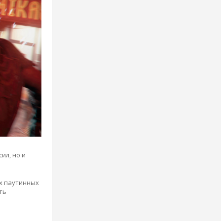
ил, но и
х паутинных
ть