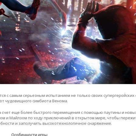
ся с самым серьезным испытанием не только своих супергеройских с
т, от чудовищного симбиота Венома.
а счет еще более быстрого перемещения с помощью паутины и новы
ом и Майлзом по ходу приключений в открытом мире, чтобы пережи
обности и заполучить высокотехнологичное снаряжение.
Особенности игры