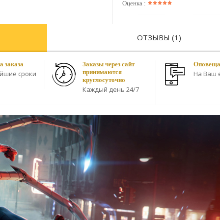
Оценка :
ОТЗЫВЫ (1)
а заказа
Заказы через сайт
Оповещае
принимаются
айшие сроки
На Ваш e
круглосуточно
Каждый день 24/7