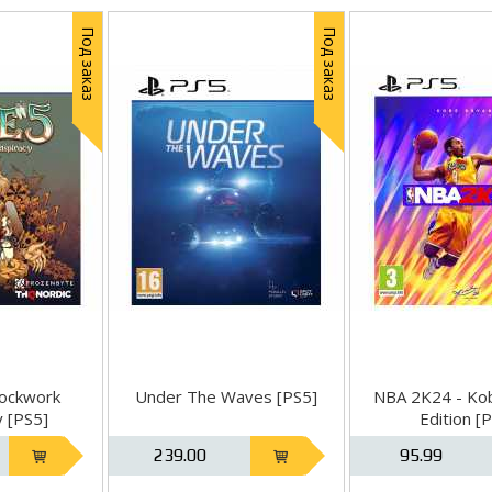
Под заказ
Под заказ
lockwork
Under The Waves [PS5]
NBA 2K24 - Ko
y [PS5]
Edition [
239.00
95.99