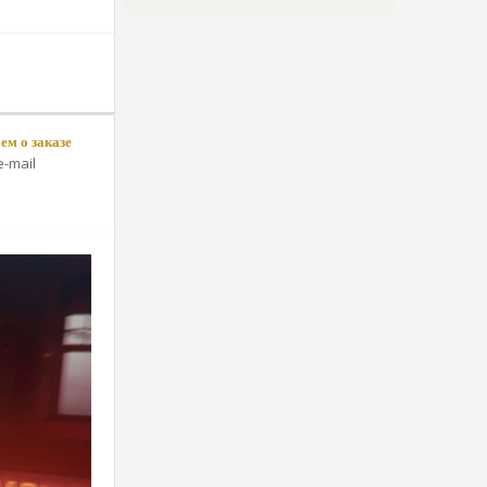
м о заказе
-mail