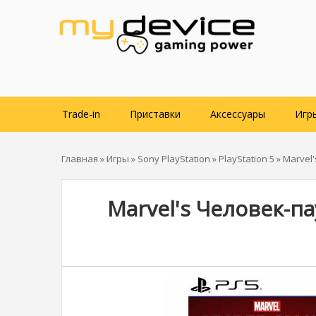
Trade-in
Приставки
Аксессуары
Игр
Главная
»
Игры
»
Sony PlayStation
»
PlayStation 5
» Marvel'
Marvel's Человек-пау