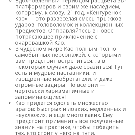
Вдохновленный периодом расцвета 3D-
платформеров и своим же наследием,
которому, к слову, 21 год, «Кенгуренок
Као» — это развеселая смесь прыжков,
ударов, головоломок и коллекционных
предметов. Отправляйтесь в новое
потрясающее приключение с
очаровашкой Као.
В чудесном мире Као полным-полно
самобытных персонажей, с которыми
вам предстоит встретиться... а в
некоторых случаях даже сразиться! Тут
есть и мудрые наставники, и
изощренные изобретатели, и даже
огромные задиры. Но все они —
чертовски харизматичные и
запоминающиеся!
Као придется одолеть множество
врагов: быстрых и ловких, медленных и
неуклюжих, и еще много каких. Ему
предстоит применить все полученные
знания на практике, чтобы победить
тех, кто стоит у него на пути.