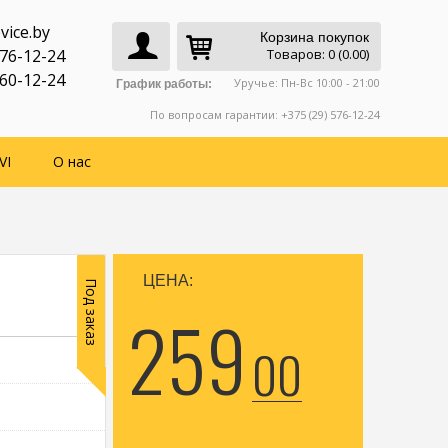
vice.by
Корзина покупок
776-12-24
Товаров: 0 (0.00)
760-12-24
Уручье: Пн-Вс 10:00 - 21:00
График работы:
По вопросам гарантии: +375 (29) 576-12-24
VI
О нас
ЦЕНА:
Под заказ
259
00