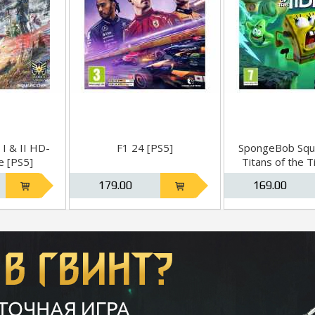
I & II HD-
F1 24 [PS5]
SpongeBob Squ
 [PS5]
Titans of the T
179.00
169.00