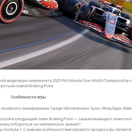
ой видеоигре чемпионата 2025 FIA Formula One World Championship с
тьей главой Braking Point.
Особенности игры
ю лазерного сканирования. Среди обновлённых трасс: Мельбурн, Май
грозой в следующей главе Braking Point — захватывающего сюжетног
конец побороться за чемпионское звание?
ы Formula 1. С новыми особенностями игрового процесса вы сможете