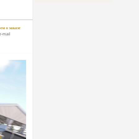
м о заказе
-mail