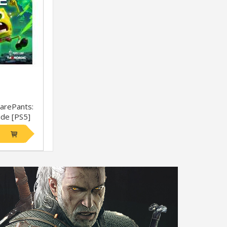
arePants:
ide [PS5]