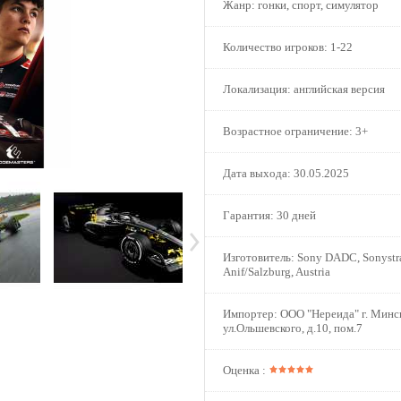
Жанр:
гонки, спорт, симулятор
Количество игроков:
1-22
Локализация:
английская версия
Возрастное ограничение:
3+
Дата выхода:
30.05.2025
Гарантия:
30 дней
Изготовитель:
Sony DADC, Sonystra
Anif/Salzburg, Austria
Импортер:
ООО "Нереида" г. Минс
ул.Ольшевского, д.10, пом.7
Оценка :