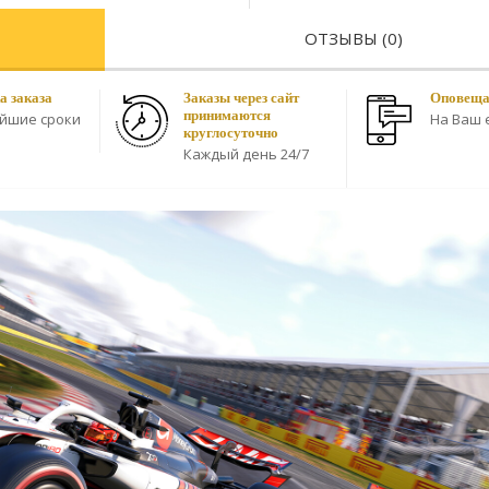
ОТЗЫВЫ (0)
а заказа
Заказы через сайт
Оповещае
принимаются
айшие сроки
На Ваш e
круглосуточно
Каждый день 24/7