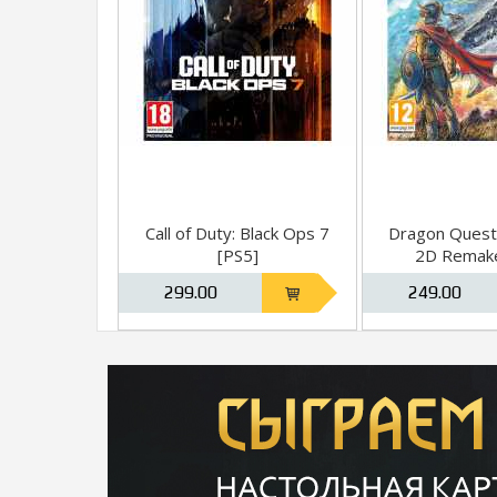
Call of Duty: Black Ops 7
Dragon Quest 
[PS5]
2D Remake
299.00
249.00