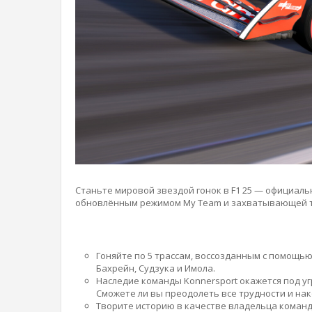
Станьте мировой звездой гонок в F1 25 — официальн
обновлённым режимом My Team и захватывающей тре
Гоняйте по 5 трассам, воссозданным с помощь
Бахрейн, Судзука и Имола.
Наследие команды Konnersport окажется под у
Сможете ли вы преодолеть все трудности и на
Творите историю в качестве владельца команд