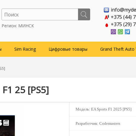
info@myde
+375 (44) 
+375 (29) 
Регион: МИНСК
ы
Sim Racing
Цифровые товары
Grand Theft Auto 
S5]
F1 25 [PS5]
Модель:
EA Sports F1 2025 [PS5]
Разработчик:
Codemasters