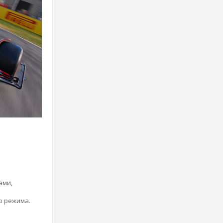
ами,
о режима.