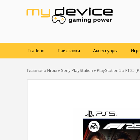
Trade-in
Приставки
Аксессуары
Игр
Главная
»
Игры
»
Sony PlayStation
»
PlayStation 5
» F1 25 [P