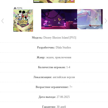
Модель:
Disney Illusion Island [PS5]
Разработчик:
Dlala Studios
Жанр:
экшен, приключения
Количество игроков:
1-4
Локализация:
английская версия
Возрастное ограничение:
7+
Дата выхода:
27.06.2025
Гарантия:
30 дней