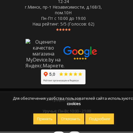
12-24
г.Минск, пр-т Независимости, д.168/3,
пом.10Н
Пн-Пт c 10:00 до 19:00
Наш рейтинг:
5
/5 (Голосов:
62
)
Для обеспечения удобства пользователей сайта используютс
График работы
cookies
Уручье: Пн-Вс 10:00 - 21:00
Принять
Отклонить
Подробнее
Оставайтесь на связи