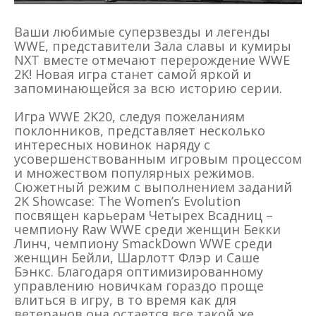
Ваши любимые суперзвезды и легенды
WWE, представители Зала славы и кумиры
NXT вместе отмечают перерождение WWE
2K! Новая игра станет самой яркой и
запоминающейся за всю историю серии.
Игра WWE 2K20, следуя пожеланиям
поклонников, представляет несколько
интересных новинок наряду с
усовершенствованным игровым процессом
и множеством популярных режимов.
Сюжетный режим с выполнением заданий
2K Showcase: The Women’s Evolution
посвящен карьерам Четырех Всадниц –
чемпиону Raw WWE среди женщин Бекки
Линч, чемпиону SmackDown WWE среди
женщин Бейли, Шарлотт Флэр и Саше
Бэнкс. Благодаря оптимизированному
управлению новичкам гораздо проще
влиться в игру, в то время как для
ветеранов она остается все такой же