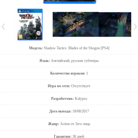
Модель:
Shadow Tactics: Blades of the Shogun [PS4]
Язык:
Английский, русские субтитры
Количество игроков:
1
Игра по сети:
Отсутствует
Разработчик:
Kalypso
Дата выхода:
18/08/2017
Жанр:
Action от 3его лица
Гарантия:
30 дней