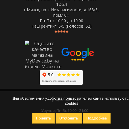
12-24
г.Минск, пр-т Независимости, д.168/3,
пом.10Н
Пн-Пт c 10:00 до 19:00
Наш рейтинг:
5
/5 (Голосов:
62
)
Для обеспечения удобства пользователей сайта используютс
График работы
cookies
Уручье: Пн-Вс 10:00 - 21:00
Принять
Отклонить
Подробнее
Оставайтесь на связи