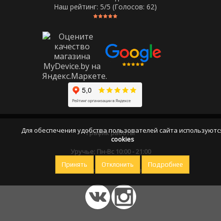
Наш рейтинг:
5
/5 (Голосов:
62
)
Для обеспечения удобства пользователей сайта используютс
График работы
cookies
Уручье: Пн-Вс 10:00 - 21:00
Принять
Отклонить
Подробнее
Оставайтесь на связи