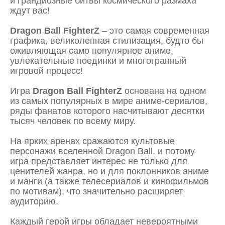
и грандиозные битвы космического размаха
ждут вас!
Dragon
Ball
FighterZ
– это самая современная
графика, великолепная стилизация, будто бы
оживляющая само популярное аниме,
увлекательные поединки и многогранный
игровой процесс!
Игра
Dragon Ball FighterZ
основана на одном
из самых популярных в мире аниме-сериалов,
ряды фанатов которого насчитывают десятки
тысяч человек по всему миру.
На ярких аренах сражаются культовые
персонажи вселенной Dragon Ball, и потому
игра представляет интерес не только для
ценителей жанра, но и для поклонников аниме
и манги (а также телесериалов и кинофильмов
по мотивам), что значительно расширяет
аудиторию.
Каждый герой игры обладает невероятными