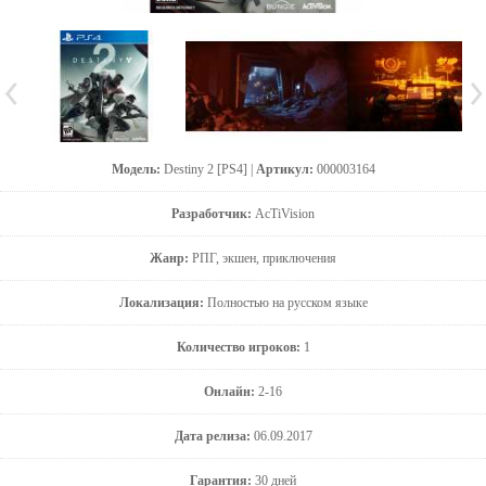
Модель:
Destiny 2 [PS4] |
Артикул:
000003164
Разработчик:
AcTiVision
Жанр:
РПГ, экшен, приключения
Локализация:
Полностью на русском языке
Количество игроков:
1
Онлайн:
2-16
Дата релиза:
06.09.2017
Гарантия:
30 дней