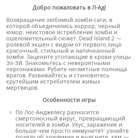
Добро пожаловать в Л-Ад!
Возвращение любимой зомби-саги, в
которой объединились хоррор, черный
юмор, неистовое истребление зомби и
ошеломительный сюжет. Dead Island 2 —
ролевой экшен с видом от первого лица:
красочный, стильный и напичканный
зомби. Зацените утопающие в крови улицы
Эл-Эй. Знакомьтесь с невероятными
персонажами. Рубите несметные полчища
врагов. Развивайтесь и становитесь
крутейшим истребителем живых
мертвецов.
Особенности игры
По Лос-Анджелесу разносится
смертоносный вирус, превращающий
носителей в зомби. Укус, заражение и
больше чем просто иммунитет: узнайте
правду об эпидемии и выясните, кем —