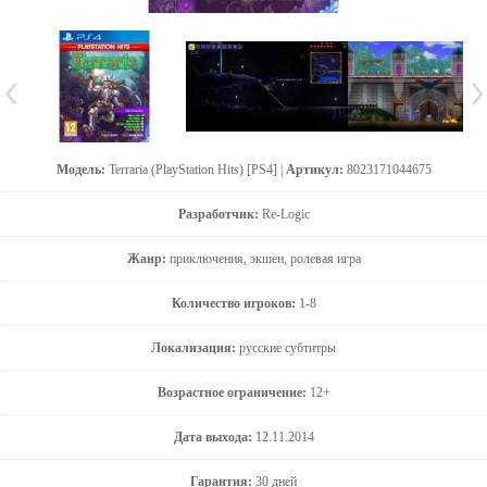
Модель:
Terraria (PlayStation Hits) [PS4] |
Артикул:
8023171044675
Разработчик:
Re-Logic
Жанр:
приключения, экшен, ролевая игра
Количество игроков:
1-8
Локализация:
русские субтитры
Возрастное ограничение:
12+
Дата выхода:
12.11.2014
Гарантия:
30 дней