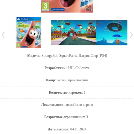
Модель:
SpongeBob SquarePants: Патрик Стар [PS4]
Разработчик:
PHL Collective
Жанр:
экшен, приключения
Количество игроков:
1
Локализация:
английская версия
Возрастное ограничение:
3+
Дата выхода:
04.10.2024