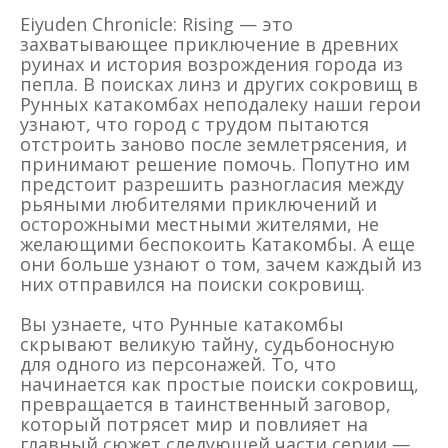
Eiyuden Chronicle: Rising — это
захватывающее приключение в древних
руинах и история возрождения города из
пепла. В поисках линз и других сокровищ в
Рунных катакомбах неподалеку наши герои
узнают, что город с трудом пытаются
отстроить заново после землетрясения, и
принимают решение помочь. Попутно им
предстоит разрешить разногласия между
рьяными любителями приключений и
осторожными местными жителями, не
желающими беспокоить Катакомбы. А еще
они больше узнают о том, зачем каждый из
них отправился на поиски сокровищ.
Вы узнаете, что Рунные катакомбы
скрывают великую тайну, судьбоносную
для одного из персонажей. То, что
начинается как простые поиски сокровищ,
превращается в таинственный заговор,
который потрясет мир и повлияет на
главный сюжет следующей части серии —