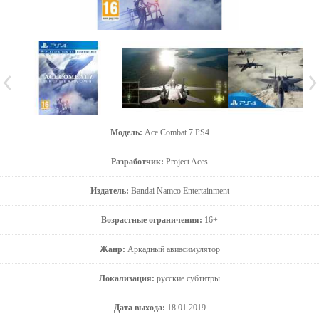
Модель:
Ace Combat 7 PS4
Разработчик:
Project Aces
Издатель:
Bandai Namco Entertainment
Возрастные ограничения:
16+
Жанр:
Аркадный авиасимулятор
Локализация:
русские субтитры
Дата выхода:
18.01.2019