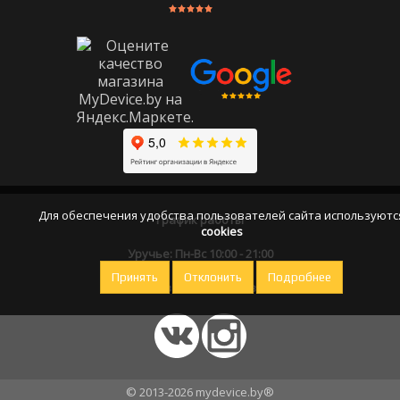
Для обеспечения удобства пользователей сайта используютс
График работы
cookies
Уручье: Пн-Вс 10:00 - 21:00
Принять
Отклонить
Подробнее
Оставайтесь на связи
© 2013-2026 mydevice.by®