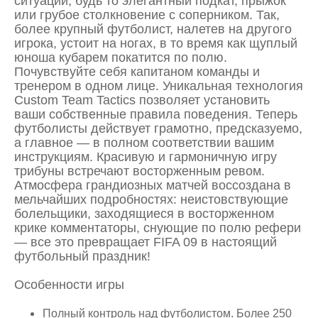
ситуации, будь то элегантный подкат, прыжок
или грубое столкновение с соперником. Так,
более крупный футболист, налетев на другого
игрока, устоит на ногах, в то время как щуплый
юноша кубарем покатится по полю.
Почувствуйте себя капитаном команды и
тренером в одном лице. Уникальная технология
Custom Team Tactics позволяет установить
ваши собственные правила поведения. Теперь
футболисты действует грамотно, предсказуемо,
а главное — в полном соответствии вашим
инструкциям. Красивую и гармоничную игру
трибуны встречают восторженным ревом.
Атмосфера грандиозных матчей воссоздана в
мельчайших подробностях: неистовствующие
болельщики, заходящиеся в восторженном
крике комментаторы, снующие по полю рефери
— все это превращает FIFA 09 в настоящий
футбольный праздник!
Особенности игры
Полный контроль над футболистом. Более 250