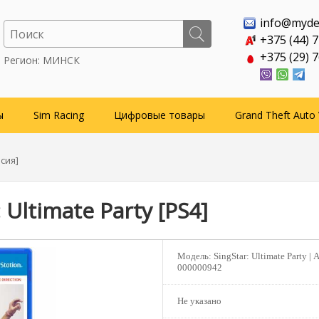
info@myde
+375 (44) 
+375 (29) 
Регион: МИНСК
ы
Sim Racing
Цифровые товары
Grand Theft Auto 
рсия]
: Ultimate Party [PS4]
Модель:
SingStar: Ultimate Party |
А
000000942
Не указано