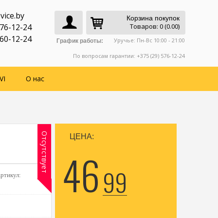
vice.by
Корзина покупок
776-12-24
Товаров: 0 (0.00)
760-12-24
Уручье: Пн-Вс 10:00 - 21:00
График работы:
По вопросам гарантии: +375 (29) 576-12-24
VI
О нас
Отсутствует
ЦЕНА:
46
99
ртикул: