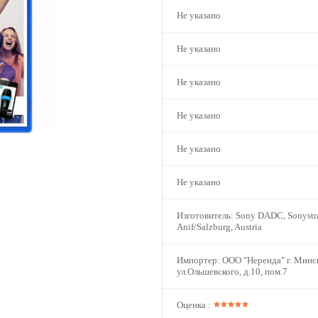
Не указано
Не указано
Не указано
Не указано
Не указано
Не указано
Изготовитель:
Sony DADC, Sonystra
Anif/Salzburg, Austria
Импортер:
ООО "Нереида" г. Минс
ул.Ольшевского, д.10, пом.7
Оценка :