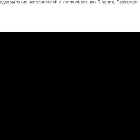
едевры таких исполнителей и коллективов, как Rihanna, Passenger, 