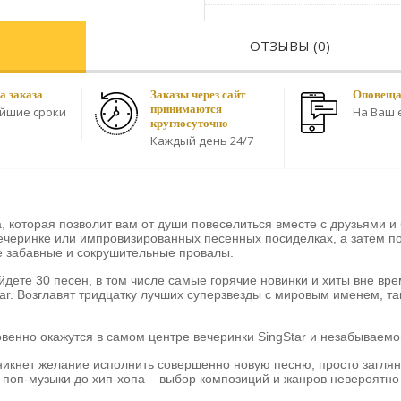
ОТЗЫВЫ (0)
а заказа
Заказы через сайт
Оповещае
принимаются
айшие сроки
На Ваш e
круглосуточно
Каждый день 24/7
а, которая позволит вам от души повеселиться вместе с друзьями и
черинке или импровизированных песенных посиделках, а затем по
е забавные и сокрушительные провалы.
айдете 30 песен, в том числе самые горячие новинки и хиты вне вр
ar. Возглавят тридцатку лучших суперзвезды с мировым именем, та
венно окажутся в самом центре вечеринки SingStar и незабываемо
зникнет желание исполнить совершенно новую песню, просто заглян
т поп-музыки до хип-хопа – выбор композиций и жанров невероятно