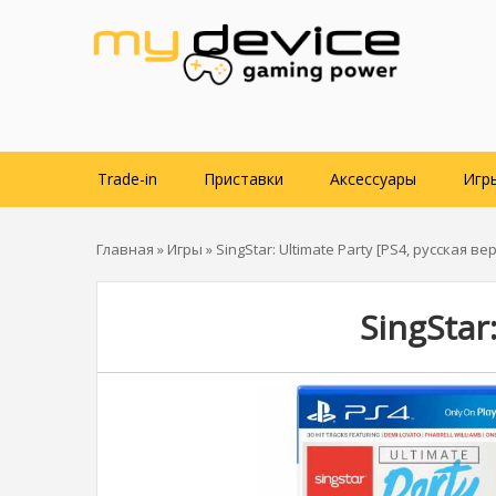
Trade-in
Приставки
Аксессуары
Игр
Главная
»
Игры
» SingStar: Ultimate Party [PS4, русская ве
SingStar