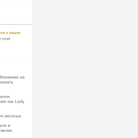
м о заказе
-mail
 близкими на
казать
емени,
кие как Lady
го веселья.
ите в
 велик.