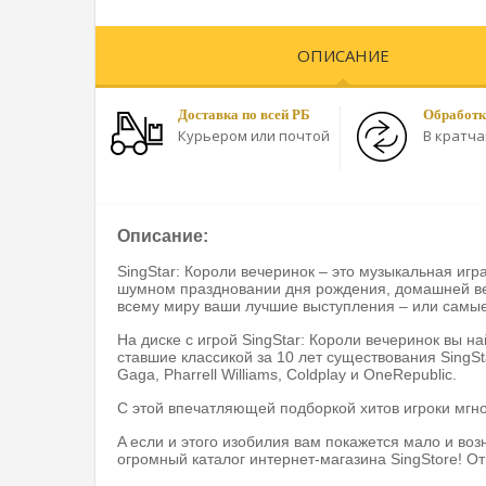
ОПИСАНИЕ
Доставка по всей РБ
Обработк
Курьером или почтой
В кратч
Описание:
SingStar: Короли вечеринок – это музыкальная игр
шумном праздновании дня рождения, домашней ве
всему миру ваши лучшие выступления – или самы
На диске с игрой SingStar: Короли вечеринок вы н
ставшие классикой за 10 лет существования SingSt
Gaga, Pharrell Williams, Coldplay и OneRepublic.
С этой впечатляющей подборкой хитов игроки мгно
A если и этого изобилия вам покажется мало и во
огромный каталог интернет-магазина SingStore! О