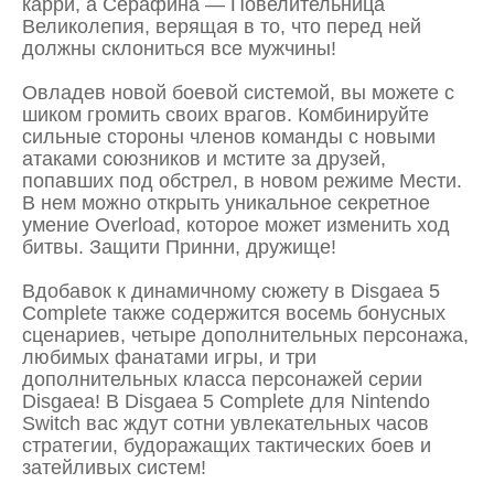
карри, а Серафина — Повелительница
Великолепия, верящая в то, что перед ней
должны склониться все мужчины!
Овладев новой боевой системой, вы можете с
шиком громить своих врагов. Комбинируйте
сильные стороны членов команды с новыми
атаками союзников и мстите за друзей,
попавших под обстрел, в новом режиме Мести.
В нем можно открыть уникальное секретное
умение Overload, которое может изменить ход
битвы. Защити Принни, дружище!
Вдобавок к динамичному сюжету в Disgaea 5
Complete также содержится восемь бонусных
сценариев, четыре дополнительных персонажа,
любимых фанатами игры, и три
дополнительных класса персонажей серии
Disgaea! В Disgaea 5 Complete для Nintendo
Switch вас ждут сотни увлекательных часов
стратегии, будоражащих тактических боев и
затейливых систем!