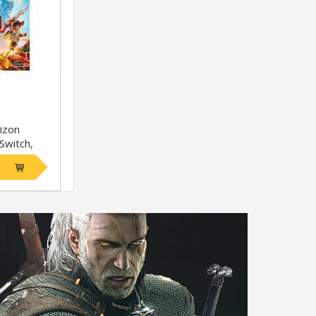
izon
Switch,
рсия]