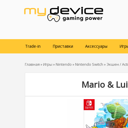
Trade-in
Приставки
Аксессуары
Игр
Главная
»
Игры
»
Nintendo
»
Nintendo Switch
»
Экшен / Act
Mario & Lui