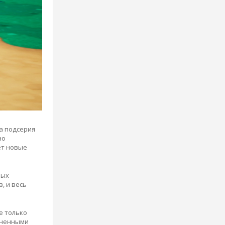
та подсерия
но
ет новые
рых
, и весь
е только
огненными