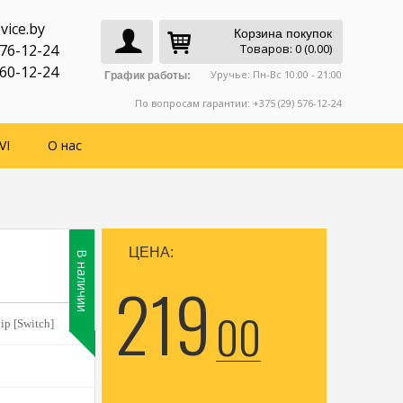
vice.by
Корзина покупок
776-12-24
Товаров: 0 (0.00)
760-12-24
Уручье: Пн-Вс 10:00 - 21:00
График работы:
По вопросам гарантии: +375 (29) 576-12-24
VI
О нас
ЦЕНА:
В наличии
219
00
ip [Switch]