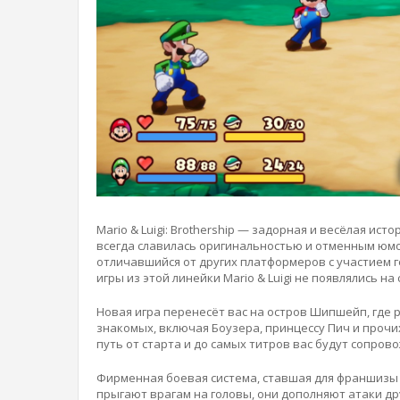
Mario & Luigi: Brothership — задорная и весёлая и
всегда славилась оригинальностью и отменным юмор
отличавшийся от других платформеров с участием г
игры из этой линейки Mario & Luigi не появлялись на
Новая игра перенесёт вас на остров Шипшейп, где 
знакомых, включая Боузера, принцессу Пич и прочих 
путь от старта и до самых титров вас будут сопро
Фирменная боевая система, ставшая для франшизы 
прыгают врагам на головы, они дополняют атаки д