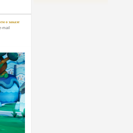
м о заказе
-mail