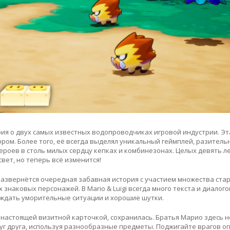
стория о двух самых известных водопроводчиках игровой индустрии. Э
ом. Более того, её всегда выделял уникальный геймплей, разитель
ероев в столь милых сердцу кепках и комбинезонах. Целых девять л
 свет, но теперь всё изменится!
развернётся очередная забавная история с участием множества ста
знаковых персонажей. В Mario & Luigi всегда много текста и диалогов
вождать уморительные ситуации и хорошие шутки.
настоящей визитной карточкой, сохранилась. Братья Марио здесь н
руг друга, используя разнообразные предметы. Поджигайте врагов 