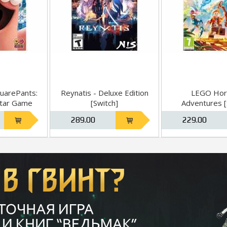
uarePants:
Reynatis - Deluxe Edition
LEGO Hor
Star Game
[Switch]
Adventures [
h]
русская ве
289.00
229.00