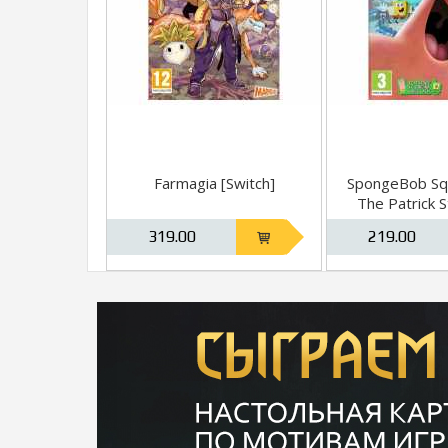
Farmagia [Switch]
SpongeBob Sq
The Patrick 
[Switc
319.00
219.00