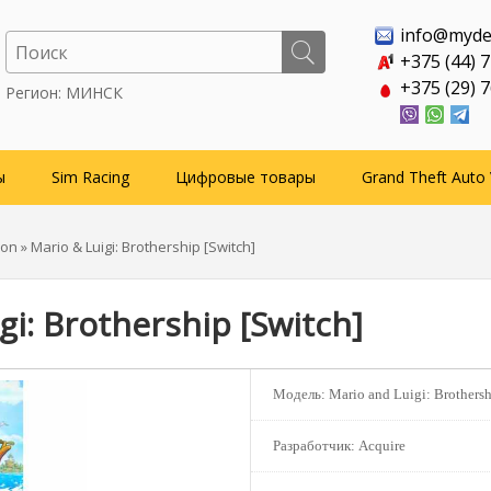
info@myde
+375 (44) 
+375 (29) 
Регион: МИНСК
ы
Sim Racing
Цифровые товары
Grand Theft Auto 
ion
» Mario & Luigi: Brothership [Switch]
gi: Brothership [Switch]
Модель:
Mario and Luigi: Brothersh
Разработчик:
Acquire