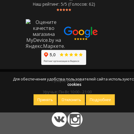
Наш рейтинг:
5
/5 (Голосов:
62
)
Для обеспечения удобства пользователей сайта используютс
График работы
cookies
Уручье: Пн-Вс 10:00 - 21:00
Принять
Отклонить
Подробнее
Оставайтесь на связи