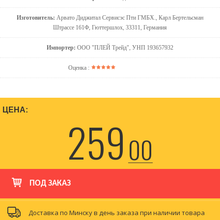
Изготовитель:
Арвато Диджитал Сервисэс Пти ГМБХ., Карл Бертельсман
Штрассе 161Ф, Гюттершлох, 33311, Германия
Импортер:
ООО "ПЛЕЙ Трейд", УНП 193657932
Оценка :
ЦЕНА:
259
00
ПОД ЗАКАЗ
Доставка по Минску в день заказа при наличии товара