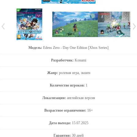
Модель:
Edens Zero - Day One Edition [Xbox Series]
Разработчик:
Konami
Жанр:
ролевая игра, экшен
Количество игроков:
1
Локализация:
английская версия
Возрастное ограничение:
16+
Дата выхода:
15.07.2025
Гарантия:
30 дней