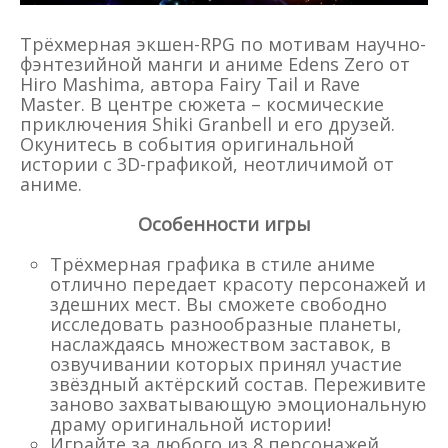
Трёхмерная экшен-RPG по мотивам научно-
фэнтезийной манги и аниме Edens Zero от
Hiro Mashima, автора Fairy Tail и Rave
Master. В центре сюжета – космические
приключения Shiki Granbell и его друзей.
Окунитесь в события оригинальной
истории с 3D-графикой, неотличимой от
аниме.
Особенности игры
Трёхмерная графика в стиле аниме
отлично передает красоту персонажей и
здешних мест. Вы сможете свободно
исследовать разнообразные планеты,
наслаждаясь множеством заставок, в
озвучивании которых принял участие
звёздный актёрский состав. Переживите
заново захватывающую эмоциональную
драму оригинальной истории!
Играйте за любого из 8 персонажей,