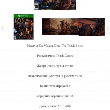
Модель:
The Walking Dead: The Telltale Series
Разработчик:
Telltale Games
Жанр:
Экшен, приключения
Локализация:
Субтитры на русском языке
Количество игроков:
1
Возрастное ограничение:
18+
Дата релиза:
20.12.2016