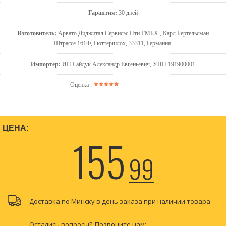
Гарантия:
30 дней
Изготовитель:
Арвато Диджитал Сервисэс Пти ГМБХ., Карл Бертельсман
Штрассе 161Ф, Гюттершлох, 33311, Германия.
Импортер:
ИП Гайдук Александр Евгеньевич, УНП 191900001
Оценка :
ЦЕНА:
155
99
Доставка по Минску в день заказа при наличии товара
Остались вопросы?
Позвоните нам: