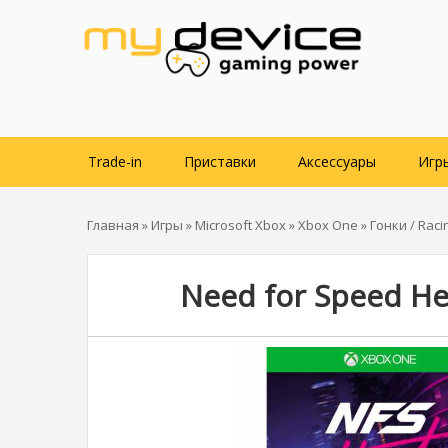
Trade-in
Приставки
Аксессуары
Игр
Главная
»
Игры
»
Microsoft Xbox
»
Xbox One
»
Гонки / Raci
Need for Speed He