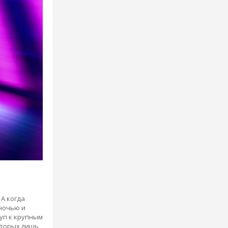
А когда
 ночью и
уп к крупным
оторых лишь