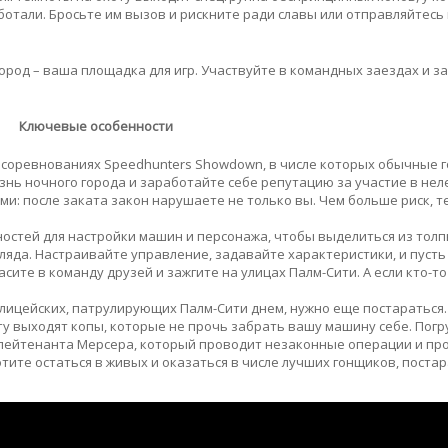
аботали. Бросьте им вызов и рискните ради славы или отправляйтесь
 город – ваша площадка для игр. Участвуйте в командных заездах и з
Ключевые особенности
х соревнованиях Speedhunters Showdown, в числе которых обычные г
изнь ночного города и заработайте себе репутацию за участие в не
ми: после заката закон нарушаете не только вы. Чем больше риск, т
ностей для настройки машин и персонажа, чтобы выделиться из толп
гляда. Настраивайте управление, задавайте характеристики, и пусть
ите в команду друзей и зажгите на улицах Палм-Сити. А если кто-то
лицейских, патрулирующих Палм-Сити днем, нужно еще постараться. 
у выходят копы, которые не прочь забрать вашу машину себе. Погр
 лейтенанта Мерсера, который проводит незаконные операции и пр
тите остаться в живых и оказаться в числе лучших гонщиков, поста