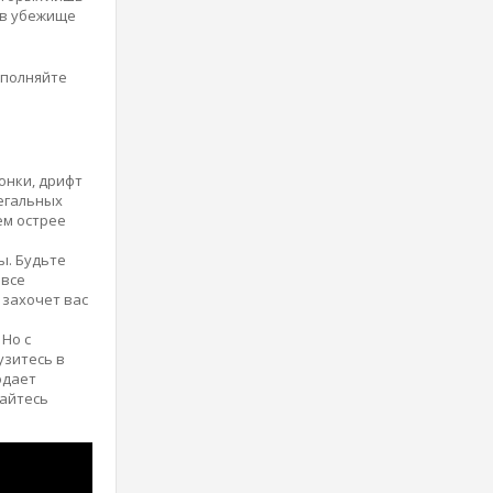
 в убежище
аполняйте
онки, дрифт
легальных
ем острее
ы. Будьте
 все
 захочет вас
Но с
узитесь в
одает
райтесь