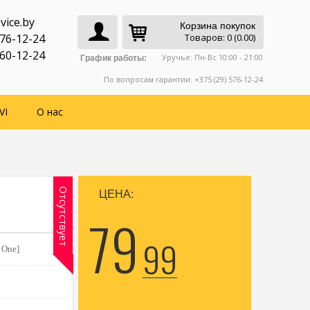
vice.by
Корзина покупок
776-12-24
Товаров: 0 (0.00)
760-12-24
Уручье: Пн-Вс 10:00 - 21:00
График работы:
По вопросам гарантии: +375 (29) 576-12-24
VI
О нас
Отсутствует
ЦЕНА:
79
99
 One]