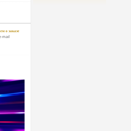
м о заказе
-mail