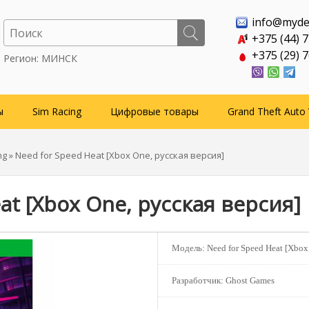
info@myde
+375 (44) 
+375 (29) 
Регион: МИНСК
ы
Sim Racing
Цифровые товары
Grand Theft Auto 
ng
» Need for Speed Heat [Xbox One, русская версия]
at [Xbox One, русская версия]
Модель:
Need for Speed Heat [Xbox
Разработчик:
Ghost Games