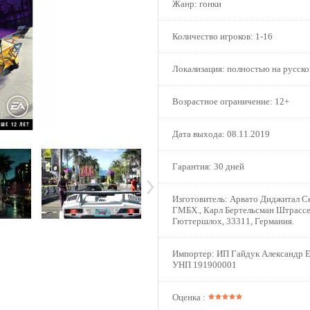
Жанр:
гонки
Количество игроков:
1-16
Локализация:
полностью на русск
Возрастное ограничение:
12+
Дата выхода:
08.11.2019
Гарантия:
30 дней
Изготовитель:
Арвато Диджитал Се
ГМБХ., Карл Бертельсман Штрассе
Гюттершлох, 33311, Германия.
Импортер:
ИП Гайдук Александр Е
УНП 191900001
Оценка :