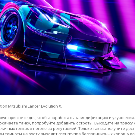
n Mitsubishi Lancer Evolution X.
own при свете дня, чтобы заработать на модификацию и улучшения. 
окачаете тачку, попробуйте добавить остроты. Выходите на трассу
ичных гонках в погоне за репутацией. Только так вы получите дост
ом темноты на охоту выходит спецгруппа беспринципных копов, у к