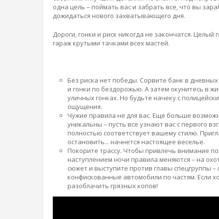
одна цель – поймать вас и забрать все, что вы зар
дожидаться нового захватывающего дня.
Дороги, гонки и риск никогда не закончатся. Целый
гараж крутыми тачками всех мастей.
Без риска нет победы. Сорвите банк в дневны
и гонки по бездорожью. А затем окунитесь в ж
уличных гонках. Но будьте начеку с полицейски
ощущения.
Чужие правила не для вас. Еще больше возмож
уникальны – пусть все узнают вас с первого вз
полностью соответствует вашему стилю. Приглас
остановить... начнется настоящее веселье.
Покорите трассу. Чтобы привлечь внимание по
наступлением ночи правила меняются – на охот
сюжет и выступите против главы спецгруппы –
конфискованные автомобили по частям. Если хо
разоблачить грязных копов!