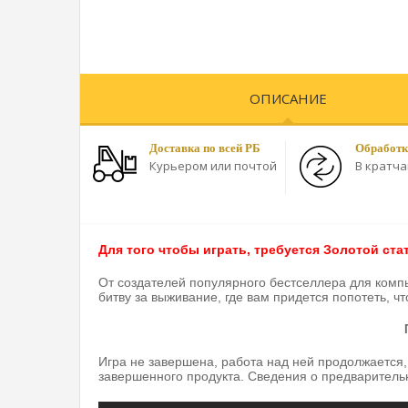
ОПИСАНИЕ
Доставка по всей РБ
Обработк
Курьером или почтой
В кратч
Для того чтобы играть, требуется Золотой стат
От создателей популярного бестселлера для компь
битву за выживание, где вам придется попотеть, 
Игра не завершена, работа над ней продолжается,
завершенного продукта. Сведения о предварительн