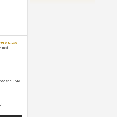
м о заказе
-mail
овательную 
е 