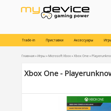
Trade-in
Приставки
Аксессуары
Игр
Главная
»
Игры
»
Microsoft Xbox
»
Xbox One
» Playerunkno
Xbox One - Playerunknow