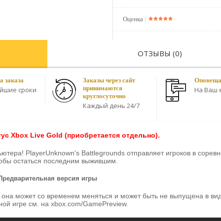
Оценка :
ОТЗЫВЫ (0)
а заказа
Заказы через сайт
Оповещае
принимаются
айшие сроки
На Ваш e
круглосуточно
Каждый день 24/7
ус Xbox Live Gold (приобретается отдельно).
ютера! PlayerUnknown's Battlegrounds отправляет игроков в соревн
чтобы остаться последним выжившим.
Предварительная версия игры
 она может со временем меняться и может быть не выпущена в вид
ой игре см. на xbox.com/GamePreview. 