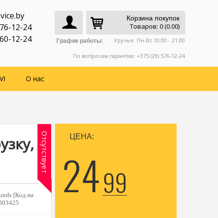
vice.by
Корзина покупок
776-12-24
Товаров: 0 (0.00)
760-12-24
Уручье: Пн-Вс 10:00 - 21:00
График работы:
По вопросам гарантии: +375 (29) 576-12-24
VI
О нас
Отсутствует
ЦЕНА:
узку,
24
99
unds [Код на
003425