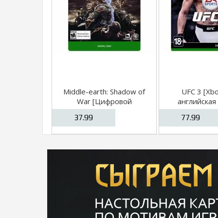
Middle-earth: Shadow of
UFC 3 [Xb
War [Цифровой
английская
код,Xbox One]
37.99
77.99