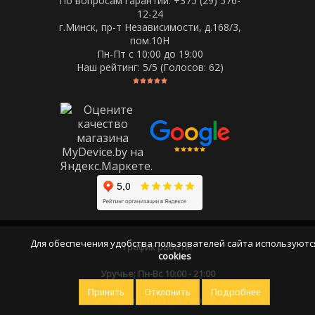
По вопросам гарантии: +375 (29) 576-
12-24
г.Минск, пр-т Независимости, д.168/3,
пом.10Н
Пн-Пт c 10:00 до 19:00
Наш рейтинг:
5
/5 (Голосов:
62
)
Для обеспечения удобства пользователей сайта используютс
График работы
cookies
Уручье: Пн-Вс 10:00 - 21:00
Принять
Отклонить
Подробнее
Оставайтесь на связи