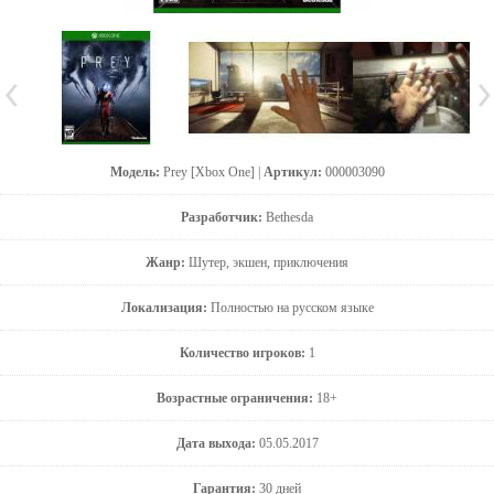
Модель:
Prey [Xbox One] |
Артикул:
000003090
Разработчик:
Bethesda
Жанр:
Шутер, экшен, приключения
Локализация:
Полностью на русском языке
Количество игроков:
1
Возрастные ограничения:
18+
Дата выхода:
05.05.2017
Гарантия:
30 дней