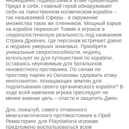
неожиданно подвергшемся атаке пришельцев.
Придя в себя, главный герой обнаруживает
себя на таинственном космическом корабле –
так называемой Сферы - в окружение
множества таких же пленников. Мощный взрыв
на корабле переносит Томми и игроков в
сюрреалистическую реальность под названием
Страна Древних, где персонаж встречает давно
и недавно умерших знакомых. Приобретя
уникальные сверхспособности, индеец
использует их для путешествия по кораблю,
оставаясь неуязвимым для батальонов
неизвестного противника. По силам ли
простому парню из Оклахомы сдержать атаку
инопланетян, похищающих землян для
подпитывания своего органического корабля? В
ходе всей кампании игрока преследует не
менее важная цель – спасти и защитить Джен.
Для, пожалуй, самого отчаянного
межгалактического противостояния в Прей
Ремастеринг для Playstation4 игрокам
предложено воспользоваться всем