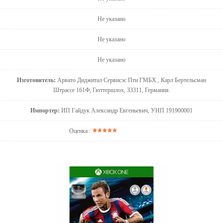
Не указано
Не указано
Не указано
Изготовитель:
Арвато Диджитал Сервисэс Пти ГМБХ., Карл Бертельсман
Штрассе 161Ф, Гюттершлох, 33311, Германия.
Импортер:
ИП Гайдук Александр Евгеньевич, УНП 191900001
Оценка :