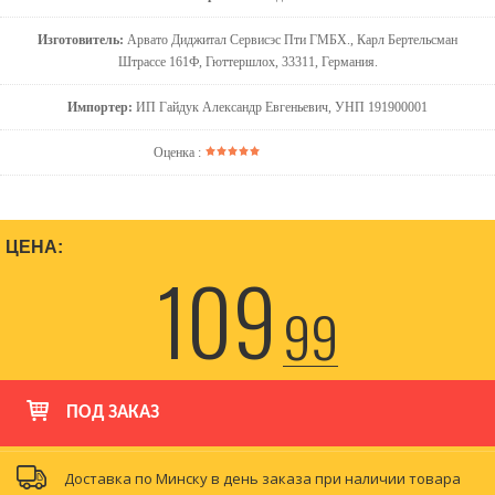
Изготовитель:
Арвато Диджитал Сервисэс Пти ГМБХ., Карл Бертельсман
Штрассе 161Ф, Гюттершлох, 33311, Германия.
Импортер:
ИП Гайдук Александр Евгеньевич, УНП 191900001
Оценка :
ЦЕНА:
109
99
ПОД ЗАКАЗ
Доставка по Минску в день заказа при наличии товара