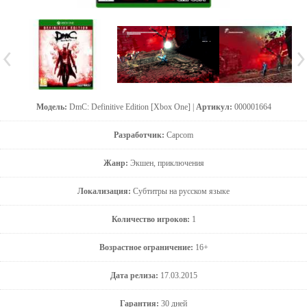
Модель:
DmC: Definitive Edition [Xbox One] |
Артикул:
000001664
Разработчик:
Capcom
Жанр:
Экшен, приключения
Локализация:
Субтитры на русском языке
Количество игроков:
1
Возрастное ограничение:
16+
Дата релиза:
17.03.2015
Гарантия:
30 дней