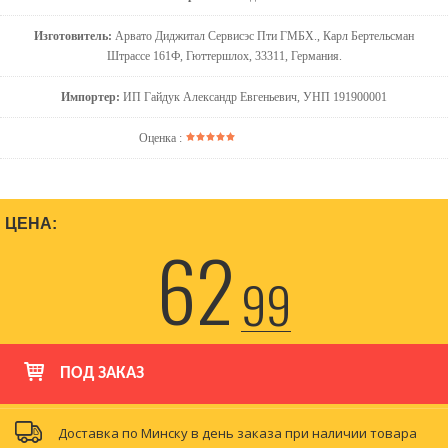
Изготовитель:
Арвато Диджитал Сервисэс Пти ГМБХ., Карл Бертельсман
Штрассе 161Ф, Гюттершлох, 33311, Германия.
Импортер:
ИП Гайдук Александр Евгеньевич, УНП 191900001
Оценка :
ЦЕНА:
62
99
ПОД ЗАКАЗ
Доставка по Минску в день заказа при наличии товара