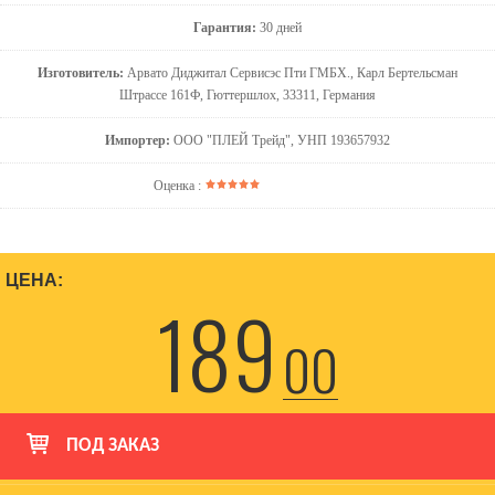
Гарантия:
30 дней
Изготовитель:
Арвато Диджитал Сервисэс Пти ГМБХ., Карл Бертельсман
Штрассе 161Ф, Гюттершлох, 33311, Германия
Импортер:
ООО "ПЛЕЙ Трейд", УНП 193657932
Оценка :
ЦЕНА:
189
00
ПОД ЗАКАЗ