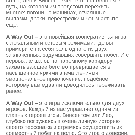
волю, Лео и Винсент вместе отправляются в
путь, на котором им предстоит пережить
многое: погони на машинах, отчаянные
вылазки, драки, перестрелки и бог знает что
еще.
A
Way
Out
– это новейшая кооперативная игра
с локальным и сетевым режимами, где вы
примерите на себя роль одного из двух
заключенных, задумавших совершить побег. И с
первых же шагов по тюремному коридору
захватывающее бегство превращается в
насыщенное яркими впечатлениями
эмоциональное приключение, подобное
которому вам едва ли доводилось переживать
ранее.
A
Way
Out
– это игра исключительно для двух
игроков. Каждый из вас управляет одним из
главных героев игры, Винсентом или Лео,
глубоко погружаясь в очень личную историю
своего персонажа и стремясь осуществить их
совместный побег на волю. Это игра о доверии,