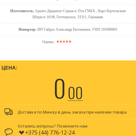
Изготовитель:
Арвато Диджитал Сервисэс Пти ГМБХ., Карл Бертельсман
Штрассе 161Ф, Гюттершлох, 33311, Германия.
Импортер:
ИП Гайдук Александр Евгеньевич, УНП 191900001
Оценка :
ЦЕНА:
0
00
Доставка по Минску в день заказа при наличии товара
Остались вопросы?
Позвоните нам:
+375 (44) 776-12-24