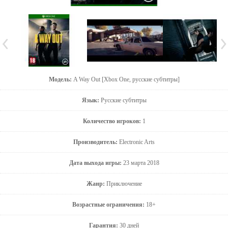
Модель:
A Way Out [Xbox One, русские субтитры]
Язык:
Русские субтитры
Количество игроков:
1
Производитель:
Electronic Arts
Дата выхода игры:
23 марта 2018
Жанр:
Приключение
Возрастные ограничения:
18+
Гарантия:
30 дней