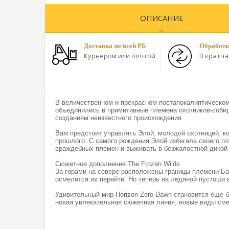
ОПИСАНИЕ
Доставка по всей РБ
Обработк
Курьером или почтой
В кратч
В величественном и прекрасном постапокалиптическом
объединились в примитивные племена охотников-соби
созданиям неизвестного происхождения.
Вам предстоит управлять Элой, молодой охотницей, ко
прошлого. С самого рождения Элой избегала своего пл
враждебных племен и выживать в безжалостной дикой 
Сюжетное дополнение The Frozen Wilds
За горами на севере расположены границы племени Бан
осмелится их перейти. Но теперь на ледяной пустоши в
Удивительный мир Horizon Zero Dawn становится еще б
новая увлекательная сюжетная линия, новые виды см