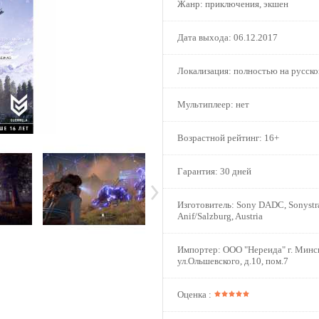
Жанр:
приключения, экшен
Дата выхода:
06.12.2017
Локализация:
полностью на русск
Мультиплеер:
нет
Возрастной рейтинг:
16+
Гарантия:
30 дней
Изготовитель:
Sony DADC, Sonystra
Anif/Salzburg, Austria
Импортер:
ООО "Нереида" г. Минс
ул.Ольшевского, д.10, пом.7
Оценка :