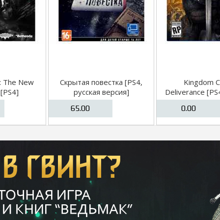
I: The New
Скрытая повестка [PS4,
Kingdom 
 [PS4]
русская версия]
Deliverance [PS
версия
65.00
0.00