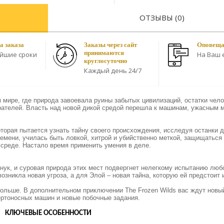
ОТЗЫВЫ (0)
а заказа
Заказы через сайт
Оповещае
принимаются
айшие сроки
На Ваш e
круглосуточно
Каждый день 24/7
 мире, где природа завоевала руины забытых цивилизаций, остатки чел
рателей. Власть над новой дикой средой перешла к машинам, ужасным 
торая пытается узнать тайну своего происхождения, исследуя останки 
емени, училась быть ловкой, хитрой и убийственно меткой, защищаться 
среде. Настало время применить умения в деле.
ук, и суровая природа этих мест подвергнет нелегкому испытанию любо
озникла новая угроза, а для Элой – новая тайна, которую ей предстоит 
ольше. В дополнительном приключении The Frozen Wilds вас ждут новый
ертоносных машин и новые побочные задания.
КЛЮЧЕВЫЕ ОСОБЕННОСТИ