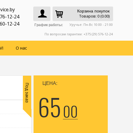
vice.by
Корзина покупок
776-12-24
Товаров: 0 (0.00)
760-12-24
Уручье: Пн-Вс 10:00 - 21:00
График работы:
По вопросам гарантии: +375 (29) 576-12-24
VI
О нас
ЦЕНА:
Под заказ
65
00