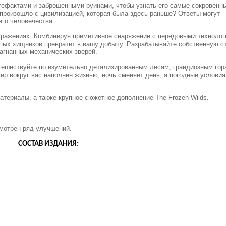
тефактами и заброшенными руинами, чтобы узнать его самые сокровенны
произошло с цивилизацией, которая была здесь раньше? Ответы могут
его человечества.
 сражениях. Комбинируя примитивное снаряжение с передовыми технолог
пых хищников превратит в вашу добычу. Разрабатывайте собственную с
агнанных механических зверей.
тешествуйте по изумительно детализированным лесам, грандиозным гор
 вокруг вас наполнен жизнью, ночь сменяет день, а погодные условия
териалы, а также крупное сюжетное дополнение The Frozen Wilds.
мотрен ряд улучшений.
СОСТАВ ИЗДАНИЯ: