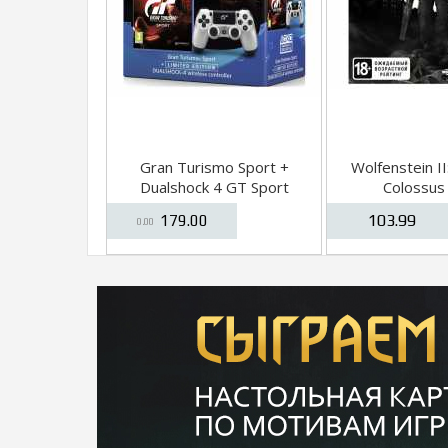
Gran Turismo Sport +
Wolfenstein I
Dualshock 4 GT Sport
Colossus
Limited Edition
103.99
179.00
[PS4/PSVR]
0.00