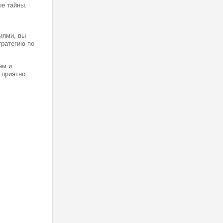
е тайны.
иями, вы
тратегию по
ам и
 приятно