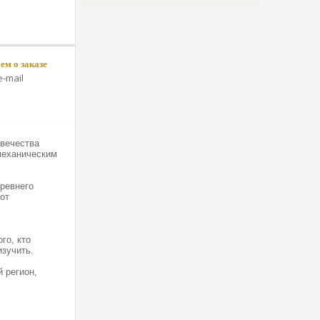
м о заказе
-mail
овечества
механическим
древнего
от
го, кто
изучить.
 регион,