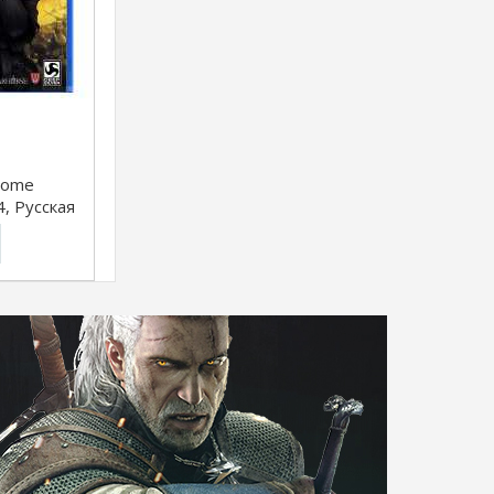
Come
4, Русская
]