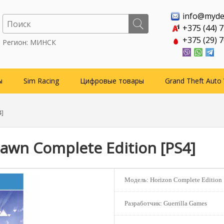
info@myde
+375 (44) 
+375 (29) 
Регион: МИНСК
ы
Sim Racing
Цифровые товары
Grand Theft Auto 
4]
Dawn Complete Edition [PS4]
Модель:
Horizon Complete Edition
Разработчик:
Guerrilla Games