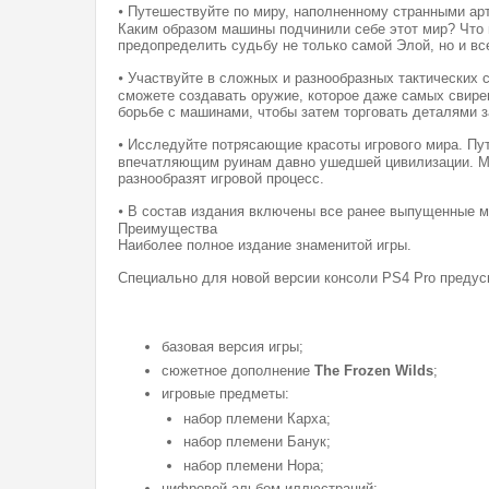
⦁
Путешествуйте по миру, наполненному странными ар
Каким образом машины подчинили себе этот мир? Что 
предопределить судьбу не только самой Элой, но и вс
⦁
Участвуйте в сложных и разнообразных тактических
сможете создавать оружие, которое даже самых свире
борьбе с машинами, чтобы затем торговать деталями з
⦁
Исследуйте потрясающие красоты игрового мира. Пу
впечатляющим руинам давно ушедшей цивилизации. Мир
разнообразят игровой процесс.
⦁
В состав издания включены все ранее выпущенные ма
Преимущества
Наиболее полное издание знаменитой игры.
Специально для новой версии консоли PS4 Pro предус
базовая версия игры;
сюжетное дополнение
The Frozen Wilds
;
игровые предметы:
набор племени Карха;
набор племени Банук;
набор племени Нора;
цифровой альбом иллюстраций;