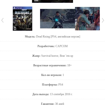
Модель:
Dead Rising [PS4, английская версия]
Разработчик:
CAPCOM
Жанр:
Survival horror, Beat ’em up
Возрастные ограничения:
18+
Кол-во игроков:
1
Платформа:
PS4
Дата выхода:
13 сентября 2016 г.
Гарантия:
30 дней