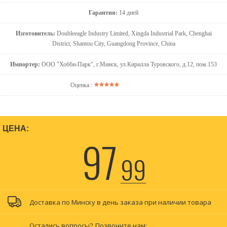
Гарантия:
14 дней
Изготовитель:
Doubleeagle Industry Limited, Xingda Industrial Park, Chenghai
District, Shantou City, Guangdong Province, China
Импортер:
ООО "Хобби-Парк", г.Минск, ул.Кирилла Туровского, д.12, пом.153
Оценка :
ЦЕНА:
97
99
Доставка по Минску в день заказа при наличии товара
Остались вопросы?
Позвоните нам: