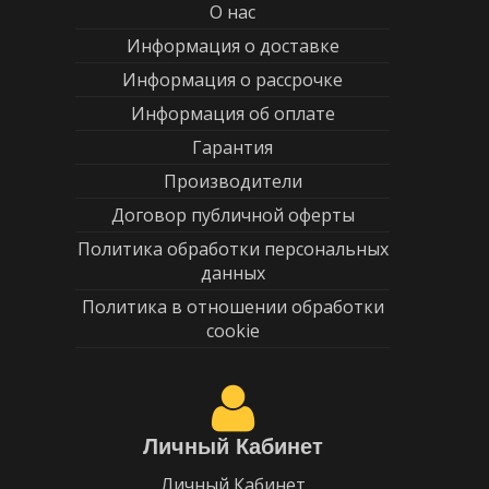
О нас
Информация о доставке
Информация о рассрочке
Информация об оплате
Гарантия
Производители
Договор публичной оферты
Политика обработки персональных
данных
Политика в отношении обработки
cookie
Личный Кабинет
Личный Кабинет