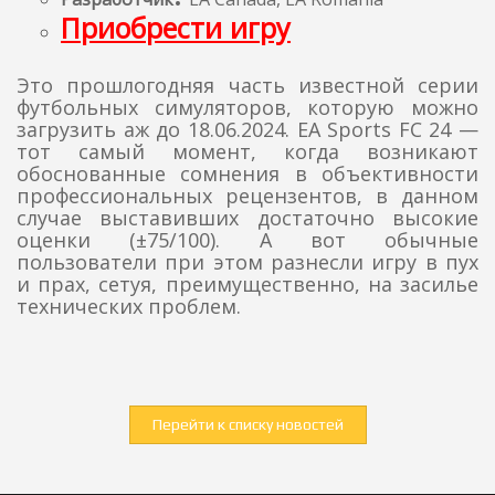
Приобрести игру
Это прошлогодняя часть известной серии
футбольных симуляторов, которую можно
загрузить аж до 18.06.2024. EA Sports FC 24 —
тот самый момент, когда возникают
обоснованные сомнения в объективности
профессиональных рецензентов, в данном
случае выставивших достаточно высокие
оценки (±75/100). А вот обычные
пользователи при этом разнесли игру в пух
и прах, сетуя, преимущественно, на засилье
технических проблем.
Перейти к списку новостей